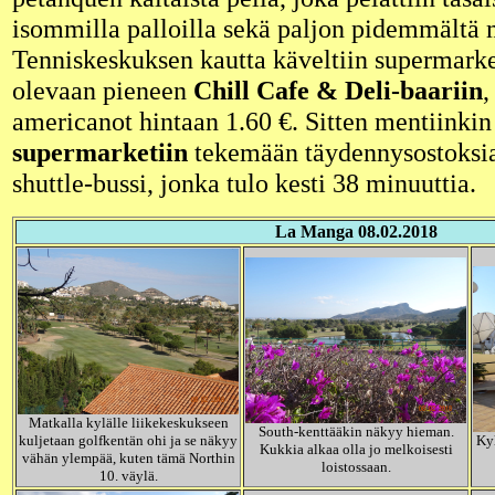
isommilla palloilla sekä paljon pidemmältä 
Tenniskeskuksen kautta käveltiin supermarke
olevaan pieneen
Chill Cafe & Deli-baariin
,
americanot hintaan 1.60 €. Sitten mentiinki
supermarketiin
tekemään täydennysostoksia. 
shuttle-bussi, jonka tulo kesti 38 minuuttia.
La Manga 08.02.2018
Matkalla kylälle liikekeskukseen
South-kenttääkin näkyy hieman.
kuljetaan golfkentän ohi ja se näkyy
Kyl
Kukkia alkaa olla jo melkoisesti
vähän ylempää, kuten tämä Northin
loistossaan.
10. väylä.