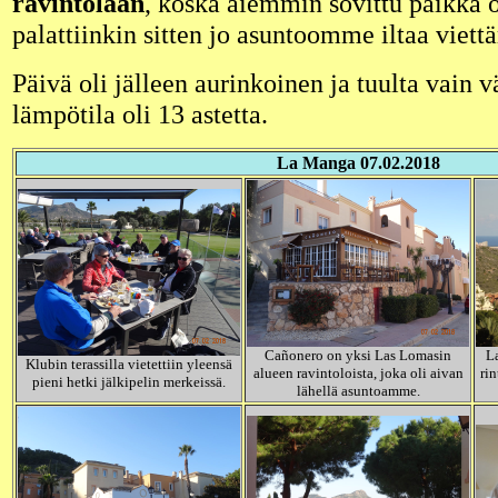
ravintolaan
, koska aiemmin sovittu paikka ol
palattiinkin sitten jo asuntoomme iltaa viett
Päivä oli jälleen aurinkoinen ja tuulta vain v
lämpötila oli 13 astetta.
La Manga 07.02.2018
Cañonero on yksi Las Lomasin
L
Klubin terassilla vietettiin yleensä
alueen ravintoloista, joka oli aivan
rin
pieni hetki jälkipelin merkeissä.
lähellä asuntoamme.