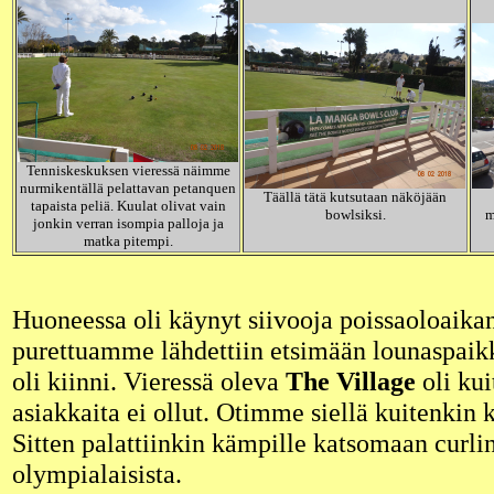
Tenniskeskuksen vieressä näimme
nurmikentällä pelattavan petanquen
Täällä tätä kutsutaan näköjään
tapaista peliä. Kuulat olivat vain
bowlsiksi.
m
jonkin verran isompia palloja ja
matka pitempi.
Huoneessa oli käynyt siivooja poissaoloaika
purettuamme lähdettiin etsimään lounaspaik
oli kiinni. Vieressä oleva
The Village
oli kui
asiakkaita ei ollut. Otimme siellä kuitenkin 
Sitten palattiinkin kämpille katsomaan curli
olympialaisista.