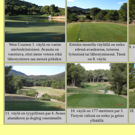
West Coursen 1. väylä on varsin
Erittäin monella väylällä on rotko
9. 
mielenkiintoinen. Avausta on
edessä avauksessa, toisessa
varottava, ettei mene veteen eikä
lyönnissä tai lähestymisessä. Tässä
lähestyminen saa mennä pitkäksi.
on 8. väylä.
16. väylä on 177-metrinen par 3.
18.
11. väylä on tyypillinen par 4. Avaus
Tietysti välissä on rotko ja griini
alamäkeen ja dogleg vasemmalle.
ylhäällä.