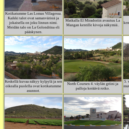
Kotikatumme Las Lomas Villagessa.
Kaikki talot ovat samanvärisiä ja
Matkalla El Miradoriin avautuu La
jokaisella on joku linnun nimi.
ken
Mangan kentille kivoja näkymiä..
Meidän talo on La Golondrina eli
pääskynen.
Keskellä kuvaa näkyy kylpylä ja sen
5. 
North Coursen 4. väylän griini ja
oikealla puolella ovat kotikatumme
mut
palloja keräävä rotko.
asunnot.