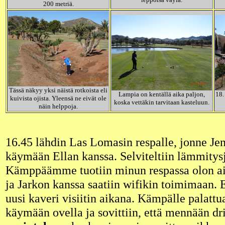
200 metriä.
Tässä näkyy yksi näistä rotkoista eli
Lampia on kentällä aika paljon,
18.
kuivista ojista. Yleensä ne eivät ole
koska vettäkin tarvitaan kasteluun.
näin helppoja.
16.45 lähdin Las Lomasin respalle, jonne Jenn
käymään Ellan kanssa. Selviteltiin lämmitysju
Kämppäämme tuotiin minun respassa olon ai
ja Jarkon kanssa saatiin wifikin toimimaan. E
uusi kaveri visiitin aikana. Kämpälle palattua
käymään ovella ja sovittiin, että mennään dr