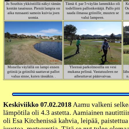
Jo Southin ykköstiillä näkyi tämän
Tämä 4. par 5-väylän lammikko oli
Ku
kentän tasaisuus. Pieniä lampia on
todellinen pallonkerääjä. Pallo piti
Os
aika runsaasti samoin kuivia joen
saada ilmassa griinille, muuten se
mu
uomia.
valui lampeen.
Monella väylällä on lampi ennen
Yleensä parkolmosilla on vesi
griiniä ja griiniltä saattavat pallot
mukana pelissä. Vastatuuleen ne
läh
valua sinne, kuten tässäkin. .
aiheuttavat päänvaivaa.
n
Keskiviikko 07.02.2018
Aamu valkeni selkeä
lämpötila oli 4.3 astetta. Aamiainen nautittiin
oli Esa Kitchenissä kahvia, leipää, paistettu
juustoa, metwurstia. Tätä se nyt tulee olema