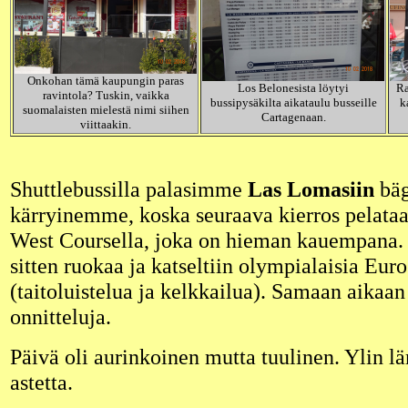
Onkohan tämä kaupungin paras
Los Belonesista löytyi
Ra
ravintola? Tuskin, vaikka
bussipysäkilta aikataulu busseille
k
suomalaisten mielestä nimi siihen
Cartagenaan.
viittaakin.
Shuttlebussilla palasimme
Las Lomasiin
bäg
kärryinemme, koska seuraava kierros pelata
West Coursella, joka on hieman kauempana. 
sitten ruokaa ja katseltiin olympialaisia Euro
(taitoluistelua ja kelkkailua). Samaan aikaan
onnitteluja.
Päivä oli aurinkoinen mutta tuulinen. Ylin lä
astetta.