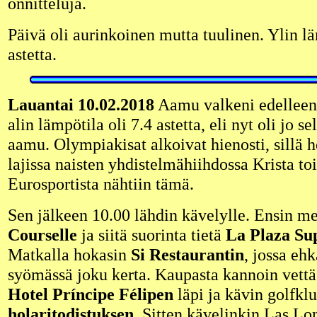
onnitteluja.
Päivä oli aurinkoinen mutta tuulinen. Ylin lä
astetta.
Lauantai 10.02.2018
Aamu valkeni edelleen 
alin lämpötila oli 7.4 astetta, eli nyt oli jo 
aamu. Olympiakisat alkoivat hienosti, sillä 
lajissa naisten yhdistelmähiihdossa Krista toi
Eurosportista nähtiin tämä.
Sen jälkeen 10.00 lähdin kävelylle. Ensin m
Courselle
ja siitä suorinta tietä
La Plaza S
Matkalla hokasin
Si Restaurantin
, jossa eh
syömässä joku kerta. Kaupasta kannoin vettä
Hotel Príncipe Félipen
läpi ja kävin golfkl
holaritodistuksen
. Sitten kävelinkin Las Lo