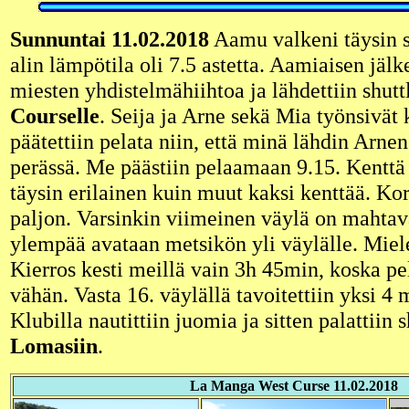
Sunnuntai 11.02.2018
Aamu valkeni täysin s
alin lämpötila oli 7.5 astetta. Aamiaisen jälk
miesten yhdistelmähiihtoa ja lähdettiin shutt
Courselle
. Seija ja Arne sekä Mia työnsivät 
päätettiin pelata niin, että minä lähdin Arnen
perässä. Me päästiin pelaamaan 9.15. Kenttä
täysin erilainen kuin muut kaksi kenttää. Ko
paljon. Varsinkin viimeinen väylä on mahtav
ylempää avataan metsikön yli väylälle. Miel
Kierros kesti meillä vain 3h 45min, koska pel
vähän. Vasta 16. väylällä tavoitettiin yksi 4
Klubilla nautittiin juomia ja sitten palattiin 
Lomasiin
.
La Manga West Curse 11.02.2018