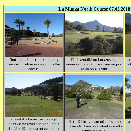
La Manga North Course 07.02.2018
North-kentän 1. tiibox on tehty
Tällä kentällä on korkeuseroja
5.
hienosti. Onhan se aivan hotellin
enemmän ja rotkot ovat suurempia.
ro
edessä.
Tässä on 4. griini.
9. väylällä kannattaa varoa jo
10. tiilläkin avataan mäeltä saman
Tas
avauksessa leveää rotkoa. Puu 5
rotkon yli. Tänä on kuitenkin melko
riittää, sillä matkaa rotkoon on n,
leppoisa väylä.