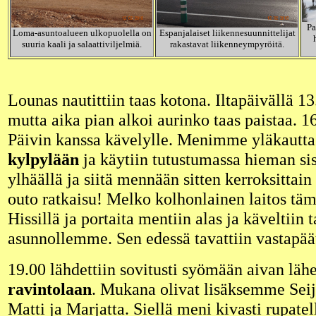
Pa
Loma-asuntoalueen ulkopuolella on
Espanjalaiset liikennesuunnittelijat
suuria kaali ja salaattiviljelmiä.
rakastavat liikenneympyröitä.
Lounas nautittiin taas kotona. Iltapäivällä 1
mutta aika pian alkoi aurinko taas paistaa. 16
Päivin kanssa kävelylle. Menimme yläkautt
kylpylään
ja käytiin tutustumassa hieman sis
ylhäällä ja siitä mennään sitten kerroksittain
outo ratkaisu! Melko kolhonlainen laitos tä
Hissillä ja portaita mentiin alas ja käveltiin 
asunnollemme. Sen edessä tavattiin vastapää
19.00 lähdettiin sovitusti syömään aivan läh
ravintolaan
. Mukana olivat lisäksemme Seij
Matti ja Marjatta. Siellä meni kivasti rupatell