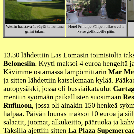
Westin haastava 1. väylä katsottuna
Hotel Príncipe Félipen ulko-ovelta
griini takaa.
katse golfklubille päin.
13.30 lähdettiin Las Lomasin toimistolta tak
Belonesiin
. Kyyti maksoi 4 euroa hengeltä ja
Kävimme ostamassa lämpömittarin
Mar Men
ja sitten lähdettiin katselemaan kylää. Pääkad
autopysäkki, jossa oli bussiaikataulut
Carta
mentiin syömään paikallisten suosimaan
Res
Rufinoon
, jossa oli ainakin 150 henkeä syö
halpaa. Päivän lounas maksoi 10 euroa ja siih
salaatit, juomat, alkukeitto, pääruoka ja kahvi
Taksilla ajettiin sitten
La Plaza Supemerca