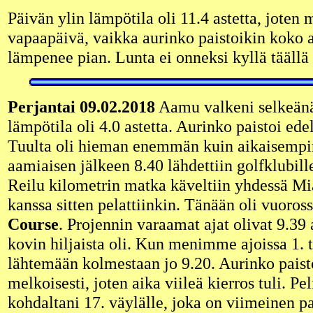
Päivän ylin lämpötila oli 11.4 astetta, joten
vapaapäivä, vaikka aurinko paistoikin koko a
lämpenee pian. Lunta ei onneksi kyllä täällä 
Perjantai 09.02.2018
Aamu valkeni selkeänä
lämpötila oli 4.0 astetta. Aurinko paistoi ede
Tuulta oli hieman enemmän kuin aikaisempi
aamiaisen jälkeen 8.40 lähdettiin golfklubil
Reilu kilometrin matka käveltiin yhdessä Mi
kanssa sitten pelattiinkin. Tänään oli vuoros
Course
. Projennin varaamat ajat olivat 9.39
kovin hiljaista oli. Kun menimme ajoissa 1. 
lähtemään kolmestaan jo 9.20. Aurinko paistoi
melkoisesti, joten aika viileä kierros tuli. Pe
kohdaltani 17. väylälle, joka on viimeinen p