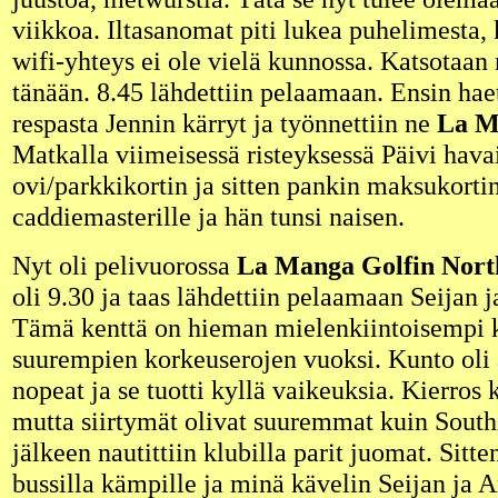
viikkoa. Iltasanomat piti lukea puhelimesta,
wifi-yhteys ei ole vielä kunnossa. Katsotaan
tänään. 8.45 lähdettiin pelaamaan. Ensin hae
respasta Jennin kärryt ja työnnettiin ne
La M
Matkalla viimeisessä risteyksessä Päivi havai
ovi/parkkikortin ja sitten pankin maksukortin
caddiemasterille ja hän tunsi naisen.
Nyt oli pelivuorossa
La Manga Golfin Nort
oli 9.30 ja taas lähdettiin pelaamaan Seijan 
Tämä kenttä on hieman mielenkiintoisempi 
suurempien korkeuserojen vuoksi. Kunto oli a
nopeat ja se tuotti kyllä vaikeuksia. Kierros 
mutta siirtymät olivat suuremmat kuin South
jälkeen nautittiin klubilla parit juomat. Sitten
bussilla kämpille ja minä kävelin Seijan ja 