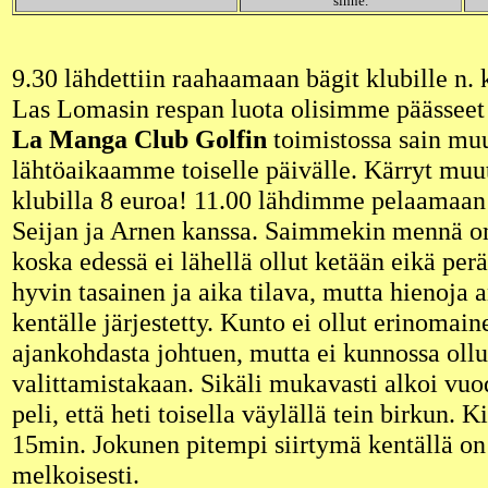
sinne.
9.30 lähdettiin raahaamaan bägit klubille n.
Las Lomasin respan luota olisimme päässeet 
La Manga Club Golfin
toimistossa sain muu
lähtöaikaamme toiselle päivälle. Kärryt mu
klubilla 8 euroa! 11.00 lähdimme pelaamaa
Seijan ja Arnen kanssa. Saimmekin mennä o
koska edessä ei lähellä ollut ketään eikä per
hyvin tasainen ja aika tilava, mutta hienoja 
kentälle järjestetty. Kunto ei ollut erinomain
ajankohdasta johtuen, mutta ei kunnossa ollu
valittamistakaan. Sikäli mukavasti alkoi v
peli, että heti toisella väylällä tein birkun. K
15min. Jokunen pitempi siirtymä kentällä on 
melkoisesti.