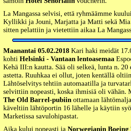
samoin
Hotel Señorialin
voucherin.
La Mangassa selvisi, että ryhmäämme kuuluiv
Kyllikki ja Jouni, Marjatta ja Matti sekä Mi
sitten pelattiin ja vietettiin aikaa La Mangas
Maanantai 05.02.2018
Kari haki meidät 17.0
kohti
Helsinki - Vantaan lentoasemaa
Espoo
Kehä III:n kautta. Sää oli selkeä, lunta n. 20
astetta. Ruuhkaa ei ollut, joten kentällä oltii
Lähtöselvitys tehtiin automaatilla ja turvata
selvittiin nopeasti, koska ihmisiä oli vähän
The Old Barrel-pubiin
ottamaan lähtömalja
käveltiin lähtöportin 16 lähelle ja käytiin s
Marketissa savulohipastat.
Aika kului nopeasti ja
Norwegianin Boeing 