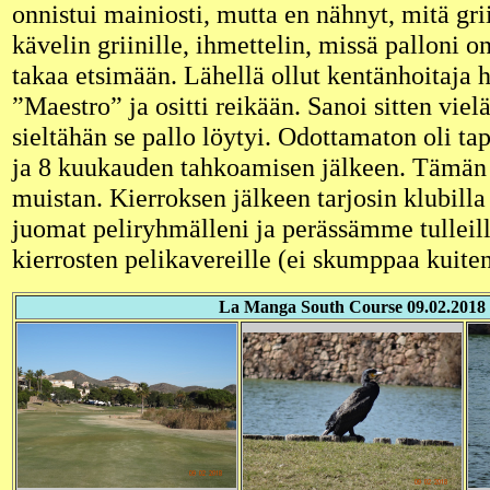
onnistui mainiosti, mutta en nähnyt, mitä gri
kävelin griinille, ihmettelin, missä palloni o
takaa etsimään. Lähellä ollut kentänhoitaja 
”Maestro” ja ositti reikään. Sanoi sitten viel
sieltähän se pallo löytyi. Odottamaton oli t
ja 8 kuukauden tahkoamisen jälkeen. Tämän 
muistan. Kierroksen jälkeen tarjosin klubill
juomat peliryhmälleni ja perässämme tulleill
kierrosten pelikavereille (ei skumppaa kuite
La Manga South Course 09.02.2018