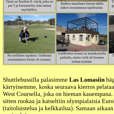
Tässä on Southin 6. väylä, joka on
T
Kaiken maailman lintuja täällä
par 5 ja kiemurtelee osin rantaa
g
näkee seuraamassa tapahtumia.
myötäillen.
Golfklubin terassi on aurinkoisella
No siellähän tapahtui. Golfurani
T
paikalla, mutta vielä oli hieman
ensimmäinen holari oli tosiasia.
turhan kylmää.
Shuttlebussilla palasimme
Las Lomasiin
bäg
kärryinemme, koska seuraava kierros pelata
West Coursella, joka on hieman kauempana. 
sitten ruokaa ja katseltiin olympialaisia Euro
(taitoluistelua ja kelkkailua). Samaan aikaan