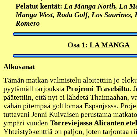
Pelatut kentät:
La Manga North, La Ma
Manga West, Roda Golf, Los Saurines, 
Romero
Osa 1: LA MANGA
Alkusanat
Tämän matkan valmistelu aloitettiin jo elok
pyytämäll tarjouksia
Projenni Travelsilta
. 
päätettiin, että nyt ei lähdetä Thaimaahan, v
vähän pitempää golflomaa Espanjassa. Proje
tuttavani Jenni Kuivaisen perustama matkato
ympäri vuoden
Torreviejassa Alicanten ete
Yhteistyökenttiä on paljon, joten tarjontaa rii