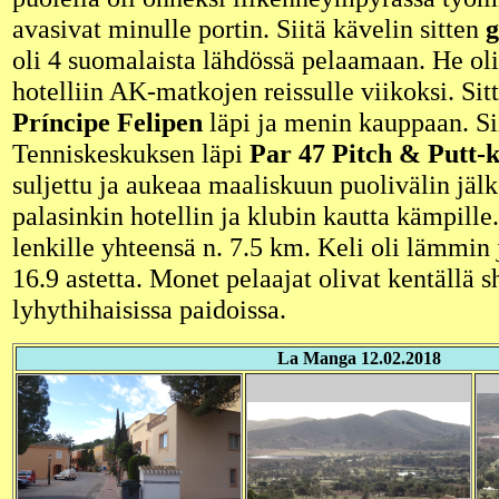
avasivat minulle portin. Siitä kävelin sitten
g
oli 4 suomalaista lähdössä pelaamaan. He oliv
hotelliin AK-matkojen reissulle viikoksi. Si
Príncipe Felipen
läpi ja menin kauppaan. Si
Tenniskeskuksen läpi
Par 47 Pitch & Putt-k
suljettu ja aukeaa maaliskuun puolivälin jälk
palasinkin hotellin ja klubin kautta kämpille
lenkille yhteensä n. 7.5 km. Keli oli lämmin j
16.9 astetta. Monet pelaajat olivat kentällä s
lyhythihaisissa paidoissa.
La Manga 12.02.2018