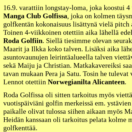
16.9. varattiin longstay-loma, joka koostui 4
Manga Club Golfissa
, joka on kolmen täysm
golfkentän kokonaisuus lisättynä vielä pitch 
Toinen 4-viikkoinen otettiin aika lähellä edel
Roda Golfiin
. Siellä tiesimme olevan seur
Maarit ja Ilkka koko talven. Lisäksi aika lähe
asuntovaunujen leirintäalueella talven viettäv
sekä Maiju ja Christian. Matkakavereiksi saa
tavan mukaan Pera ja Satu. Tosin he tulevat 
Lennot otettiin
Norwegianilta Alicanteen
.
Roda Golfissa oli sitten tarkoitus myös viett
vuotispäiviäni golfin merkeissä em. ystävien
paikalle olivat tulossa siihen aikaan myös M
Heidän kanssaan oli tarkoitus pelata kolme 
golfkenttää.