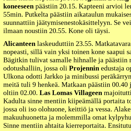
koneeseen
päästiin 20.15. Kapteeni arvioi le
55min. Putkelta päästiin aikataulun mukaises
suunnattiin jäätymisenestokäsittelyyn. Se vei
ilmaan noustiin 20.55. Kone oli täysi.
Alicanteen
laskeuduttiin 23.55. Matkatavara
nopeasti, sillä vain yksi toinen kone saapui 
Bägitkin tulivat samalle hihnalle ja päästiin 
odotushalliin, jossa oli
Projennin
edustaja o
Ulkona odotti Jarkko ja minibussi peräkärryn
meitä tuli 9 henkeä. Matkaan päästiin 00.40 
oltiin 02.00.
Las Lomas Villageen
majoitutt
Kadulta sinne mentiin kiipeämällä portaita t
jossa oli iso olohuone, keittiö ja vessa. Alake
makuuhuonetta ja molemmilla omat kylpyhuo
Sinne mentiin ahtaita kierreportaita. Ensitut