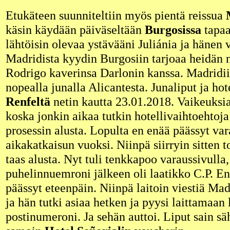
Etukäteen suunniteltiin myös pientä reissua
käsin käydään päiväseltään
Burgosissa
tapaa
lähtöisin olevaa ystävääni Juliánia ja hänen
Madridista kyydin Burgosiin tarjoaa heidän 
Rodrigo kaverinsa Darlonin kanssa. Madridii
nopealla junalla Alicantesta. Junaliput ja hote
Renfeltä
netin kautta 23.01.2018. Vaikeuksia
koska jonkin aikaa tutkin hotellivaihtoehtoja 
prosessin alusta. Lopulta en enää päässyt va
aikakatkaisun vuoksi. Niinpä siirryin sitten t
taas alusta. Nyt tuli tenkkapoo varaussivulla
puhelinnuemroni jälkeen oli laatikko C.P. En
päässyt eteenpäin. Niinpä laitoin viestiä Mad
ja hän tutki asiaa hetken ja pyysi laittamaan
postinumeroni. Ja sehän auttoi. Liput sain sä