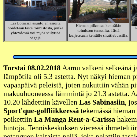
Las Lomasin asuntojen asioita
Hieman pilkottaa kenttäkin
hoidetaan tästä toimistosta, jonka
J
toimiston terassilta. Tästä
yhteydessä voi myös säilyttää
kuljetetaan kentälle shuttlebussilla.
bägejä.
Torstai 08.02.2018
Aamu valkeni selkeänä ja
lämpötila oli 5.3 astetta. Nyt näkyi hieman p
vapaapäivä peleistä, joten nukuttiin vähän p
makuuhuoneessa lämmintä jo 21.3 astetta. A
10.20 lähdettiin kävellen
Las Sabinasiin
, jo
Sport'que-golfliikkeessä
tekemässä hieman o
poikettiin
La Manga Rent-a-Carissa
hakema
hintoja. Tenniskeskuksen vieressä ihmeteltiin
petanquen kaltaista peliä, joka pelattiin tasa