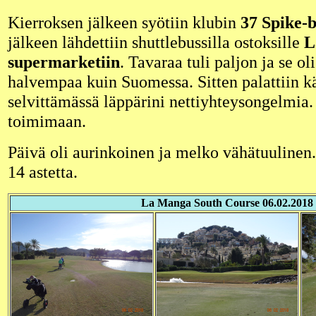
Kierroksen jälkeen syötiin klubin
37 Spike-b
jälkeen lähdettiin shuttlebussilla ostoksille
L
supermarketiin
. Tavaraa tuli paljon ja se ol
halvempaa kuin Suomessa. Sitten palattiin k
selvittämässä läppärini nettiyhteysongelmia.
toimimaan.
Päivä oli aurinkoinen ja melko vähätuulinen.
14 astetta.
La Manga South Course 06.02.2018