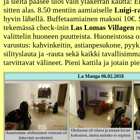
ja sieltä pääsee ulos vain yläkerran kautta: E
sitten alas. 8.50 mentiin aamiaiselle
Luigi-r
hyvin lähellä. Buffetaamiainen maksoi 10€. 
tekemässä check-inin
Las Lomas Villagen
r
valittelin huoneen puutteista. Huoneistossa 
varustus: kahvinkeitin, astianpesukone, pyy
silityslauta ja -rauta sekä kaikki tavallisimm
tarvittavat välineet. Pieni kattila ja jotain pi
La Manga 06.02.2018
Olohuone oli tilava ja terassi kivan
Asuntomme olohuoneen vieressä oli
Ke
kokoinen, mutta aurinko ei sopinut
kätevästi avokeittiö.
S