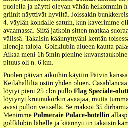
puolella ja näytti olevan vähän heikommin h
griinit näyttivät hyviltä. Joissakin bunkkerei
4. väylän kohdalle satuin, kun kaverimme oli
avaamassa. Siitä jatkoin sitten matkaa suoraa
välissä. Takaisin käännyttyäni kentän toisess
hienoja taloja. Golfklubin alueen kautta palas
Aikaa meni 1h 5min pienine kuvaustaukoinee
pituus oli n. 6 km.
Puolen päivän aikoihin käytiin Päivin kanssa 
Keilahallilta ostin yhden oluen. Casablancaa 
löytyi pieni 25 cl:n pullo
Flag Speciale-olut
löytynyt kruunukorkin avaajaa, mutta tumm
avasi pullon veitsellä. Se maksoi 35 dirhamia 
Menimme
Palmeraie Palace-hotellin
allasp
golfklubin lähelle ja käännyttiin takaisin k