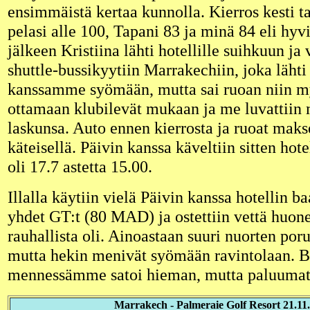
ensimmäistä kertaa kunnolla. Kierros kesti ta
pelasi alle 100, Tapani 83 ja minä 84 eli hyv
jälkeen Kristiina lähti hotellille suihkuun j
shuttle-bussikyytiin Marrakechiin, joka lähti
kanssamme syömään, mutta sai ruoan niin my
ottamaan klubilevät mukaan ja me luvattiin
laskunsa. Auto ennen kierrosta ja ruoat makse
käteisellä. Päivin kanssa käveltiin sitten hote
oli 17.7 astetta 15.00.
Illalla käytiin vielä Päivin kanssa hotellin b
yhdet GT:t (80 MAD) ja ostettiin vettä huon
rauhallista oli. Ainoastaan suuri nuorten poru
mutta hekin menivät syömään ravintolaan. B
mennessämme satoi hieman, mutta paluumatk
Marrakech - Palmeraie Golf Resort 21.11