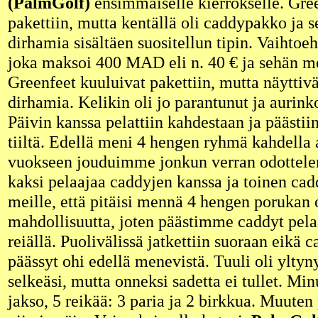
(PalmGolf)
ensimmäiselle kierrokselle. Gre
pakettiin, mutta kentällä oli caddypakko ja s
dirhamia sisältäen suositellun tipin. Vaihtoe
joka maksoi 400 MAD eli n. 40 € ja sehän me
Greenfeet kuuluivat pakettiin, mutta näyttiv
dirhamia. Kelikin oli jo parantunut ja aurinko
Päivin kanssa pelattiin kahdestaan ja päästii
tiiltä. Edellä meni 4 hengen ryhmä kahdella 
vuokseen jouduimme jonkun verran odottelem
kaksi pelaajaa caddyjen kanssa ja toinen ca
meille, että pitäisi mennä 4 hengen porukan o
mahdollisuutta, joten päästimme caddyt pela
reiällä. Puolivälissä jatkettiin suoraan eikä
päässyt ohi edellä menevistä. Tuuli oli yltyny
selkeäsi, mutta onneksi sadetta ei tullet. Min
jakso, 5 reikää: 3 paria ja 2 birkkua. Muuten