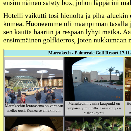
ensimmäinen safety box, johon läppärini maht
Hotelli vaikutti tosi hienolta ja piha-aluekin
komea. Huoneemme oli maanpinnan tasalla ja
sen kautta baariin ja respaan lyhyt matka. Aa
ensimmäinen golfkierros, joten nukkumaan m
Marrakech - Palmeraie Golf Resort 17.11
Marrakechin vanha kaupunki on
Ho
Marrakechin lentoasema on varmaan
ympäröity muurilla. Tässä on yksi
melko uusi. Komea se ainakin on.
sisäänkäynti.
m