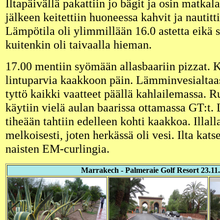
Iltapäivällä pakattiin jo bägit ja osin matka
jälkeen keitettiin huoneessa kahvit ja nautitti
Lämpötila oli ylimmillään 16.0 astetta eikä sa
kuitenkin oli taivaalla hieman.
17.00 mentiin syömään allasbaariin pizzat. K
lintuparvia kaakkoon päin. Lämminvesialtaas
tyttö kaikki vaatteet päällä kahlailemassa. 
käytiin vielä aulan baarissa ottamassa GT:t. 
tiheään tahtiin edelleen kohti kaakkoa. Illall
melkoisesti, joten herkässä oli vesi. Ilta kats
naisten EM-curlingia.
Marrakech - Palmeraie Golf Resort 23.11