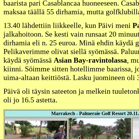
baarista pari Casablancaa huoneeseen. Casab
maksaa täällä 55 dirhamia, mutta golfklubill
13.40 lähdettiin liikkeelle, kun Päivi meni
P
jalkahoitoon. Se kesti vain runsaat 20 minuu
dirhamia eli n. 25 euroa. Minä ehdin käydä go
Pelikaverimme olivat siellä syömässä. Palu
käydä syömässä
Asian Bay-ravintolassa
, mu
kiinni. Söimme sitten hotellimme baarissa, j
uima-altaan keittiöstä. Lasku juomineen oli 
Päivä oli täysin sateeton ja melkein tuuleton
oli jo 16.5 astetta.
Marrakech - Palmeraie Golf Resort 20.11