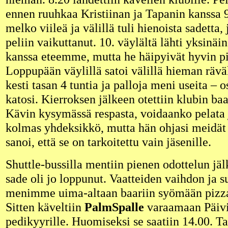
ennen ruuhkaa Kristiinan ja Tapanin kanssa 9
melko viileä ja välillä tuli hienoista sadetta,
peliin vaikuttanut. 10. väylältä lähti yksinä
kanssa eteemme, mutta he häipyivät hyvin pi
Loppupään väylillä satoi välillä hieman räv
kesti tasan 4 tuntia ja palloja meni useita – 
katosi. Kierroksen jälkeen otettiin klubin baa
Kävin kysymässä respasta, voidaanko pelata 
kolmas yhdeksikkö, mutta hän ohjasi meidät s
sanoi, että se on tarkoitettu vain jäsenille.
Shuttle-bussilla mentiin pienen odottelun jälk
sade oli jo loppunut. Vaatteiden vaihdon ja 
menimme uima-altaan baariin syömään pizza
Sitten käveltiin
PalmSpalle
varaamaan Päivi
pedikyyrille. Huomiseksi se saatiin 14.00. Ta