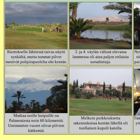
Kierrokselle lähtiessä taivas näytti
3. ja 4. väylän välissä olevassa
Nyt
synkältä, mutta tummat pilvet
lammessa oli aina paljon erilaisia
si
menivät pohjoispuolelta ohi kentän.
sorsalintuja.
pai
Matkaa noille huipuille on
Melkein poikkeuksetta
Tää
Palmeraiesta noin 60 kilometriä.
rakennuksissa kentän lähellä oli
yö
Useimmiten vuoret olivat pilvien
tuollainen kupoli katolla.
kätkemiä.