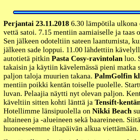
Perjantai 23.11.2018
6.30 lämpötila ulkona o
vettä satoi. 7.15 mentiin aamiaiselle ja taas 
Sen jälkeen odoteltiin sateen laantumista, k
jälkeen sade loppui. 11.00 lähdettiin kävelyl
autotietä pitkin
Pasta Cosy-ravintolan
luo. 
takaisin ja käytiin kävelemässä pieni matka 
paljon taloja muurien takana.
PalmGolfin k
mentiin poikki kentän toiselle puolelle. Start
luvan. Pelaajia näytti nyt olevan paljon. Ken
käveltiin sitten kohti länttä ja
Tensift-kentä
Hotellimme länsipuolella on
Nikki Beach
su
altaineen ja -alueineen sekä baareineen. Siitä
huoneeseemme iltapäivän alkua viettämään.