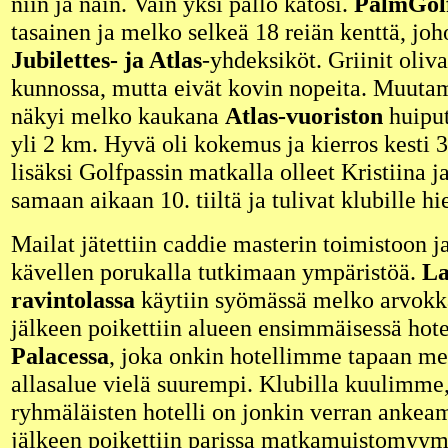
niin ja näin. Vain yksi pallo katosi.
PalmGol
tasainen ja melko selkeä 18 reiän kenttä, jo
Jubilettes- ja Atlas
-yhdeksiköt. Griinit oliv
kunnossa, mutta eivät kovin nopeita. Muutam
näkyi melko kaukana
Atlas-vuoriston
huiput
yli 2 km. Hyvä oli kokemus ja kierros kesti
lisäksi Golfpassin matkalla olleet Kristiina j
samaan aikaan 10. tiiltä ja tulivat klubill
Mailat jätettiin caddie masterin toimistoon 
kävellen porukalla tutkimaan ympäristöä.
La
ravintolassa
käytiin syömässä melko arvokka
jälkeen poikettiin alueen ensimmäisessä hote
Palacessa
, joka onkin hotellimme tapaan me
allasalue vielä suurempi. Klubilla kuulimme
ryhmäläisten hotelli on jonkin verran anke
jälkeen poikettiin parissa matkamuistomyymä