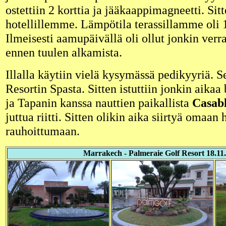
ostettiin 2 korttia ja jääkaappimagneetti. Sit
hotellillemme. Lämpötila terassillamme oli 1
Ilmeisesti aamupäivällä oli ollut jonkin ve
ennen tuulen alkamista.
Illalla käytiin vielä kysymässä pedikyyriä. S
Resortin Spasta. Sitten istuttiin jonkin aikaa
ja Tapanin kanssa nauttien paikallista
Casabl
juttua riitti. Sitten olikin aika siirtyä omaa
rauhoittumaan.
Marrakech - Palmeraie Golf Resort 18.11