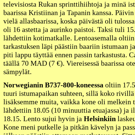
televisiosta Rukan sprinttihiihtoja ja minä i
baarissa Kristiinan ja Tapanin kanssa. Päivin
vielä allasbaarissa, koska päivästä oli tuloss
oli 16 astetta ja aurinko paistoi. Taksi tuli 15
lähdettiin kotimatkalle. Lentoasemalla oltiin
tarkastuksen läpi päästiin baariin istumaan j
piti lappu täyttää ennen passin tarkastusta.
täällä 70 MAD (7 €). Viereisessä baarissa otet
sämpylät.
Norwegianin B737-800-koneessa
oltiin 17.
tuuri istumapaikan suhteen, sillä koko rivillä 
lisäksemme muita, vaikka kone oli melkein t
lähdettiin 18.05 (10 minuuttia etuajassa) ja 
18.15. Lento sujui hyvin ja
Helsinkiin
laskeu
Kone meni putkelle ja pitkän kävelyn ja pass