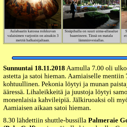
Aulabaarin katossa roikkuvan
Sisäpihalla on suuri uima-allasalue
S
valaisimen varjostin on ainakin 3
baareineen. Tässä on matala
et
metriä halkaisijaltaan.
lämminvesiallas.
Sunnuntai 18.11.2018
Aamulla 7.00 oli ulk
astetta ja satoi hieman. Aamiaiselle mentiin 7
kohtuullinen. Pekonia löytyi ja munan paista
ääressä. Lihaleikkeitä ja juustoja löytyi sam
monenlaisia kahvileipiä. Jälkiruoaksi oli myö
Aamiaisen aikaan satoi hieman.
8.30 lähdettiin shuttle-bussilla
Palmeraie Go