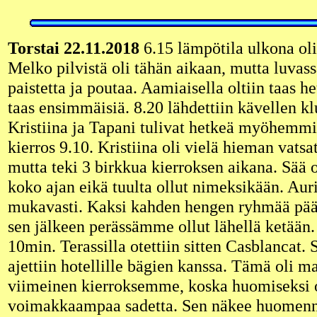
Torstai 22.11.2018
6.15 lämpötila ulkona oli 
Melko pilvistä oli tähän aikaan, mutta luvass
paistetta ja poutaa. Aamiaisella oltiin taas he
taas ensimmäisiä. 8.20 lähdettiin kävellen kl
Kristiina ja Tapani tulivat hetkeä myöhemmin
kierros 9.10. Kristiina oli vielä hieman vatsa
mutta teki 3 birkkua kierroksen aikana. Sää 
koko ajan eikä tuulta ollut nimeksikään. Aur
mukavasti. Kaksi kahden hengen ryhmää pääs
sen jälkeen perässämme ollut lähellä ketään.
10min. Terassilla otettiin sitten Casblancat. 
ajettiin hotellille bägien kanssa. Tämä oli ma
viimeinen kierroksemme, koska huomiseksi 
voimakkaampaa sadetta. Sen näkee huomenn