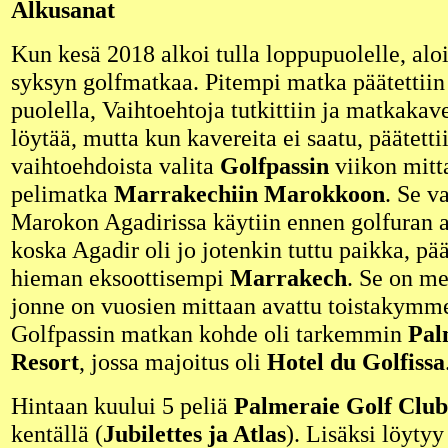
Alkusanat
Kun kesä 2018 alkoi tulla loppupuolelle, al
syksyn golfmatkaa. Pitempi matka päätettiin
puolella, Vaihtoehtoja tutkittiin ja matkakaver
löytää, mutta kun kavereita ei saatu, päätetti
vaihtoehdoista valita
Golfpassin
viikon mitt
pelimatka
Marrakechiin Marokkoon
. Se v
Marokon Agadirissa käytiin ennen golfuran a
koska Agadir oli jo jotenkin tuttu paikka, pää
hieman eksoottisempi
Marrakech
. Se on me
jonne on vuosien mittaan avattu toistakymme
Golfpassin matkan kohde oli tarkemmin
Pal
Resort
, jossa majoitus oli
Hotel du Golfissa
Hintaan kuului 5 peliä
Palmeraie Golf Club
kentällä (
Jubilettes ja Atlas
). Lisäksi löyty