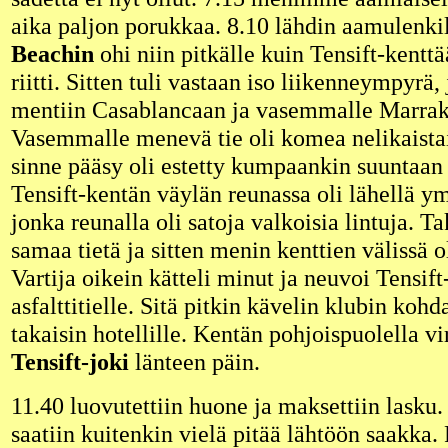
aika paljon porukkaa. 8.10 lähdin aamulenki
Beachin
ohi niin pitkälle kuin Tensift-kenttä
riitti. Sitten tuli vastaan iso liikenneympyrä,
mentiin Casablancaan ja vasemmalle Marrak
Vasemmalle menevä tie oli komea nelikaistai
sinne pääsy oli estetty kumpaankin suuntaan 
Tensift-kentän väylän reunassa oli lähellä y
jonka reunalla oli satoja valkoisia lintuja. T
samaa tietä ja sitten menin kenttien välissä ol
Vartija oikein kätteli minut ja neuvoi Tensif
asfalttitielle. Sitä pitkin kävelin klubin kohda
takaisin hotellille. Kentän pohjoispuolella vi
Tensift-joki
länteen päin.
11.40 luovutettiin huone ja maksettiin lasku
saatiin kuitenkin vielä pitää lähtöön saakka. 