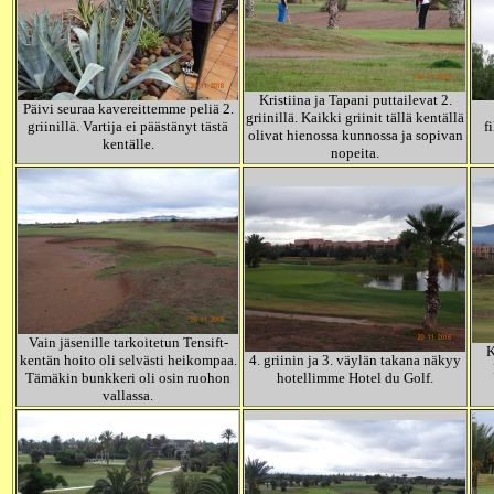
Kristiina ja Tapani puttailevat 2.
Päivi seuraa kavereittemme peliä 2.
griinillä. Kaikki griinit tällä kentällä
griinillä. Vartija ei päästänyt tästä
f
olivat hienossa kunnossa ja sopivan
kentälle.
nopeita.
Vain jäsenille tarkoitetun Tensift-
K
kentän hoito oli selvästi heikompaa.
4. griinin ja 3. väylän takana näkyy
Tämäkin bunkkeri oli osin ruohon
hotellimme Hotel du Golf.
vallassa.