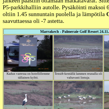
jälkeen päästiin ottamaan matkatavarat. Sitte
P5-parkkihalliin autolle. Pysäköinti maksoi 
oltiin 1.45 sunnuntain puolella ja lämpötila
O
saavuttaessa oli -7 astetta.
Marrakech - Palmeraie Golf Resort 24.11
Kadun varressa on hotellillemme
Tensift-kentällä lammen reunalla oli
tällainen kyltti.
valtavasti lintuja.