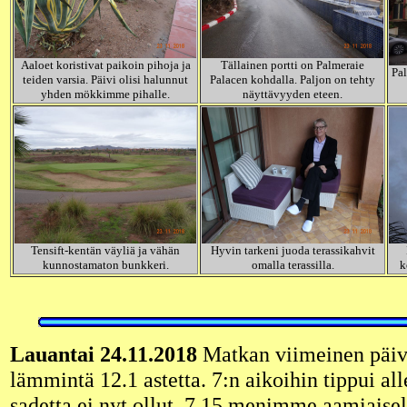
Aaloet koristivat paikoin pihoja ja
Tällainen portti on Palmeraie
Pal
teiden varsia. Päivi olisi halunnut
Palacen kohdalla. Paljon on tehty
yhden mökkimme pihalle.
näyttävyyden eteen.
Tensift-kentän väyliä ja vähän
Hyvin tarkeni juoda terassikahvit
kunnostamaton bunkkeri.
omalla terassilla.
k
Lauantai 24.11.2018
Matkan viimeinen päivä
lämmintä 12.1 astetta. 7:n aikoihin tippui al
sadetta ei nyt ollut. 7.15 menimme aamiaiselle