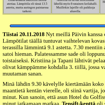
H
ateriaa. Lämpötila oli tässä 13.5
lähellä myös 6-ratainen keilahalli.
astetta, mutta auringon paistaessa
Muillekin lajeille oli paikkoja
tarkeni.
alueella.
Tiistai 20.11.2018
Nyt meillä Päivin kanssa 
Lämpötilat täällä tuntuvat vaihtelevan kovast
terassilla lämmintä 9.1 astetta. 7.30 mentiin 
satoi hieman. Palatessamme sade oli loppunu
toistaiseksi. Kristiina ja Tapani lähtivät pel
olivat kämppämme kohdalla 3. tiillä, jossa
muutaman sanan.
Minä lähdin 9.30 kävelylle kiertämään koko
maantietä kentän vierelle, oli siinä vartija, j
minut. Kun sanoin, että asun Hotel du Golfiss
minut jatkamaan matkaa.
Tensift-kenttä
oli 