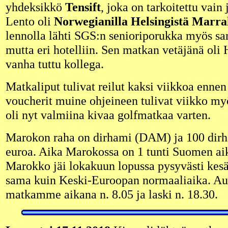
yhdeksikkö
Tensift
, joka on tarkoitettu vain
Lento oli
Norwegianilla Helsingistä Marra
lennolla lähti SGS:n senioriporukka myös s
mutta eri hotelliin. Sen matkan vetäjänä oli 
vanha tuttu kollega.
Matkaliput tulivat reilut kaksi viikkoa enne
voucherit muine ohjeineen tulivat viikko 
oli nyt valmiina kivaa golfmatkaa varten.
Marokon raha on dirhami (DAM) ja 100 dirh
euroa. Aika Marokossa on 1 tunti Suomen aik
Marokko jäi lokakuun lopussa pysyvästi kesä
sama kuin Keski-Euroopan normaaliaika. Au
matkamme aikana n. 8.05 ja laski n. 18.30.