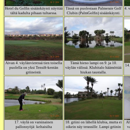
Hotel du Golfin sisäänkäynti näyttää
Tässä on puolestaan Palmeraie Golf
4. 
tältä kadulta pihaan tultaessa.
Clubin (PalmGolfin) sisäänkäynti.
Aivan 4. väylänvieressä tien toisella
Tämä hieno lampi on 9. ja 10.
14.
puolella on yksi Tensift-kentän
väylän välissä. Klubitalo häämöttää
griineistä.
hiukan taustalla.
17. väylä on varsinainen
18. griini on lähellä klubia, mutta ei
Al
pallonsyöjä: keltaisilta
oikein näy terassille. Lampi griinin
v