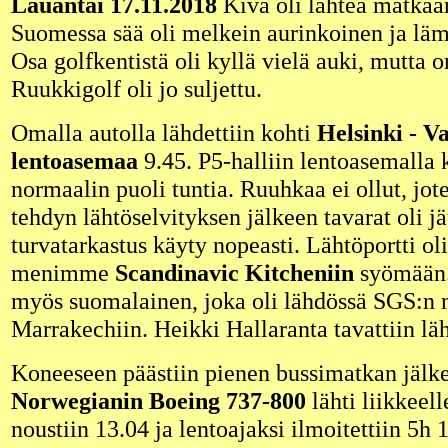
Lauantai 17.11.2018
Kiva oli lähteä matkaa
Suomessa sää oli melkein aurinkoinen ja lämp
Osa golfkentistä oli kyllä vielä auki, mutt
Ruukkigolf oli jo suljettu.
Omalla autolla lähdettiin kohti
Helsinki - V
lentoasemaa
9.45. P5-halliin lentoasemalla 
normaalin puoli tuntia. Ruuhkaa ei ollut, jot
tehdyn lähtöselvityksen jälkeen tavarat oli jä
turvatarkastus käyty nopeasti. Lähtöportti oli
menimme
Scandinavic Kitcheniin
syömään.
myös suomalainen, joka oli lähdössä SGS:n 
Marrakechiin. Heikki Hallaranta tavattiin läh
Koneeseen päästiin pienen bussimatkan jälke
Norwegianin Boeing 737-800
lähti liikkeel
noustiin 13.04 ja lentoajaksi ilmoitettiin 5h