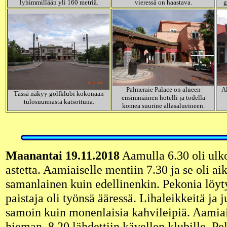
lyhimmillään yli 160 metriä.
vieressä on haastava.
g
Palmeraie Palace on alueen
Al
Tässä näkyy golfklubi kokonaan
ensimmäinen hotelli ja todella
tulosuunnasta katsottuna.
komea suurine allasalueineen.
Maanantai 19.11.2018
Aamulla 6.30 oli ulk
astetta. Aamiaiselle mentiin 7.30 ja se oli aik
samanlainen kuin edellinenkin. Pekonia löyt
paistaja oli työnsä ääressä. Lihaleikkeitä ja j
samoin kuin monenlaisia kahvileipiä. Aamiai
hieman. 8.20 lähdettiin kävellen klubille. P