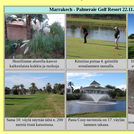
Marrakech - Palmeraie Golf Resort 22.11
Hotellimme alueella kasvoi
Kristiina puttaa 4. griinillä
10
kaikenlaisia kukkia ja ruohoja.
sorsalammen rannalla.
a
Sama 10. väylä näyttää tältä n. 200
Pasta Cosy-ravintola on 17. väylän
ter
metriä tiistä katsottuna.
lammen takana.