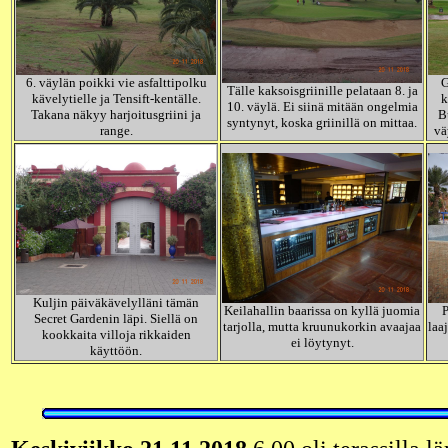
6. väylän poikki vie asfalttipolku
G
Tälle kaksoisgriinille pelataan 8. ja
kävelytielle ja Tensift-kentälle.
k
10. väylä. Ei siinä mitään ongelmia
Takana näkyy harjoitusgriini ja
B
syntynyt, koska griinillä on mittaa.
range.
vä
Kuljin päiväkävelylläni tämän
Keilahallin baarissa on kyllä juomia
P
Secret Gardenin läpi. Siellä on
tarjolla, mutta kruunukorkin avaajaa
laa
kookkaita villoja rikkaiden
ei löytynyt.
käyttöön.