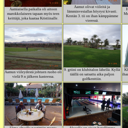
Aamut olivat viileitä ja
Aamiaisella paikalla oli aitoon
H
lämminvesiallas höyrysi kivasti.
marokkolaiseen tapaan myös teen
Mu
Kentän 3. tii on ihan kämppämme
keittäjä, joka kaataa Kristiinalle.
vieressä.
9. griini on klubitalon lähellä. Kyllä
Kl
Aamun viileydestä johtuen ruoho oli
täällä on satsattu aika paljon
iha
vielä 9:n jälkeen kasteessa.
golfkenttiin.
Uima-altaalla nautittiin monta
Alueella on aivan hotellimme