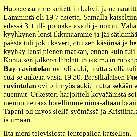
Huoneessamme keitettiin kahvit ja ne nautitti
Lämmintä oli 19.7 astetta. Samalla katselt
edessä 3. tiillä porukka availi ja noitui. V
kyyhkynen lensi ikkunaamme ja jäi sätkimää
päästä tuli joku kaveri, otti sen käsiinsä ja he
kyyhky lensi pienen matkan, ennen kuin tuli
Kohta sen jälkeen lähdettiin etsimään ruoka
Bay-ravintolan
ovi oli auki, mutta siellä tu
että se aukeaa vasta 19.30. Brasilialaisen
Fue
ravintolan
ovi oli myös auki, mutta sekään ei
auennut. Orkesteri harjoitteli kovaäänistä soi
menimme taas hotellimme uima-altaan baari
Tapani oli myös siellä syömässä ja Kristiinak
istumaan.
Ilta meni televisiosta lentopalloa katsellen.