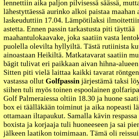
lennettiin aika paljon pilvisessä säässä, mut
lähestyttäessä aurinko alkoi paistaa maahan a
laskeuduttiin 17.04. Lämpötilaksi ilmoitetti
astetta. Ennen passin tarkastusta piti täyttää
maahantulokaavake, joka saatiin vasta lentok
puolella olevilta hyllyiltä. Tästä rutiinista ku
ainoastaan Heikiltä. Matkatavarat saatiin mu
bägit tulivat eri paikkaan aivan hihna-alueen
Sitten piti vielä laittaa kaikki tavarat röntge
vastassa ollut
Golfpassin
järjestämä taksi löy
siihen tuli myös toinen espoolainen golfarip
Golf Palmeraiessa oltiin 18.30 ja huone saatii
box ei täälläkään toiminut ja aika nopeasti lä
ottamaan iltapaukut. Samalla kävin respassa
boxista ja korjaaja tuli huoneeseen ja sai pi
jälkeen laatikon toimimaan. Tämä oli reiss