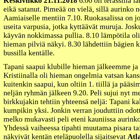
Keskiviikko 21.11.2018
6.00 oli terassilla l
eikä satanut. Pimeää on vielä, sillä aurinko 
Aamiaiselle mentiin 7.10. Ruokasalissa on jo
useita varpusia, jotka kyttäävät muruja. Josk
käyvän nokkimassa pullia. 8.10 lämpötila oli 
hieman pilviä näkyi. 8.30 lähdettiin bägien k
bussilla kentälle.
Tapani saapui klubille hieman jälkeemme ja s
Kristiinalla oli hieman ongelmia vatsan kanss
kuitenkin saapui, kun oltiin 1. tiillä ja pää
neljän ryhmän jälkeen 9.20. Peli sujui nyt m
birkkujakin tehtiin yhteensä neljä: Tapani ka
kumpikin yksi. Jonkin verran jouduttiin odo
melko mukavasti peli eteni kauniissa aurinko
Yhdessä vaiheessa tipahti muutama pisara ta
näkyivät kentän eteläpuolella sijaitsevat
Atl