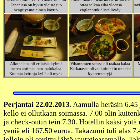
Japanissa on hyvin yleistä tuo
ottaa selkoa eikä yleensä
rav
hengityssuojaimen käyttö.
englanninkielistä löydy.
Alkupalana oli erilaisia kylmiä
Vihannesten seassa oli raakaa kalaa.
M
meren antimia, mm. palokalaa.
Katkaravut olivat kuitenkin onneksi
Kuumia keittoja kyllä oli myös.
kypsennettyjä.
Perjantai 22.02.2013.
Aamulla heräsin 6.45 
kello ei ollutkaan soimassa. 7.00 olin kuiten
ja check-outin tein 7.30. Hotellin kaksi yöt
yeniä eli 167.50 euroa. Takazumi tuli alas 7.
jolloin oli sovittu lähtö rautatieasemalle. Ta