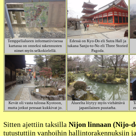
Temppelialueen informatiivisessa
Edessä on Kyo-Do eli Sutra Hall ja
kartassa on onneksi rakennusten
takana Sanju-to-No eli Three Storied
nimet myös selkokielellä.
Pagoda.
Kevät oli vasta tulossa Kyotoon,
Alueelta löytyy myös viehättävä
T
mutta jotkut pensaat kukkivat jo.
japanilainen puutarha.
e
Sitten ajettiin taksilla
Nijon linnaan (Nijo-d
tutustuttiin vanhoihin hallintorakennuksiin ja