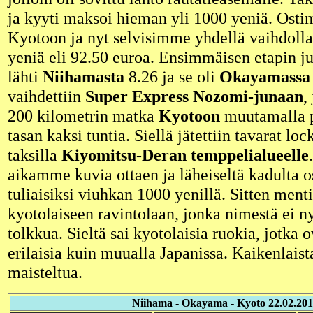
ja kyyti maksoi hieman yli 1000 yeniä. Osti
Kyotoon ja nyt selvisimme yhdellä vaihdolla
yeniä eli 92.50 euroa. Ensimmäisen etapin
lähti
Niihamasta
8.26 ja se oli
Okayamassa
vaihdettiin
Super Express Nozomi-junaan
,
200 kilometrin matka
Kyotoon
muutamalla p
tasan kaksi tuntia. Siellä jätettiin tavarat loc
taksilla
Kiyomitsu-Deran temppelialueelle
aikamme kuvia ottaen ja läheiseltä kadulta os
tuliaisiksi viuhkan 1000 yenillä. Sitten ment
kyotolaiseen ravintolaan, jonka nimestä ei ny
tolkkua. Sieltä sai kyotolaisia ruokia, jotka
erilaisia kuin muualla Japanissa. Kaikenlaista
maisteltua.
Niihama - Okayama - Kyoto 22.02.20