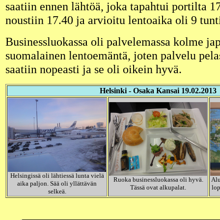
saatiin ennen lähtöä, joka tapahtui portilta 1
noustiin 17.40 ja arvioitu lentoaika oli 9 tunt
Businessluokassa oli palvelemassa kolme japa
suomalainen lentoemäntä, joten palvelu pelas
saatiin nopeasti ja se oli oikein hyvä.
Helsinki - Osaka Kansai 19.02.2013
Helsingissä oli lähtiessä lunta vielä
Ruoka businessluokassa oli hyvä.
Alu
aika paljon. Sää oli yllättävän
Tässä ovat alkupalat.
lop
selkeä.