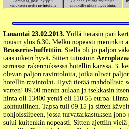
Aeroplaza, jossa löytyy 3.
Colonna Traiano-ravintolan
h
kerroksesta useita ravintoloita.
annoksille näkyy myös hinta.
Lauantai 23.02.2013.
Yöllä heräsin pari ker
nousin ylös 6.30. Melko nopeasti meninkin 
Brasserie-buffettiin
. Siellä oli jo paljon vä
taas oikein hyvä. Sitten tutustuin
Aeroplaza
samassa rakennuksessa hotellin kanssa. 3. ke
olevan paljon ravintoloita, jotka olivat palj
hotellin ravintolat. Hyvä tietää mahdollista 
varten! 09.00 menin aulaan ja tsekkasin itse
hinta oli 13400 yeniä eli 110.55 euroa. Hint
kohtuullinen. Tapsa tuli 09.15 ja sitten kävel
pohjoissiipeen, jossa turvatarkastuksen jono 
sujui kuitenkin nopeasti. Sitten ajettiin vielä