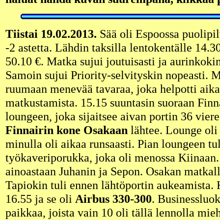
Tiistai 19.02.2013.
Sää oli Espoossa puolipil
-2 astetta. Lähdin taksilla lentokentälle 14.3
50.10 €. Matka sujui joutuisasti ja aurinkokin
Samoin sujui Priority-selvityskin nopeasti. M
ruumaan menevää tavaraa, joka helpotti aika
matkustamista. 15.15 suuntasin suoraan Finna
loungeen, joka sijaitsee aivan portin 36 viere
Finnairin kone Osakaan
lähtee. Lounge oli
minulla oli aikaa runsaasti. Pian loungeen tu
työkaveriporukka, joka oli menossa Kiinaan.
ainoastaan Juhanin ja Sepon. Osakan matkall
Tapiokin tuli ennen lähtöportin aukeamista.
16.55 ja se oli
Airbus 330-300
. Businessluok
paikkaa, joista vain 10 oli tällä lennolla mi