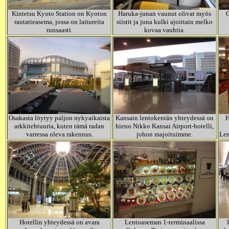
Kintetsu Kyoto Station on Kyoton
Haruka-junan vaunut olivat myös
O
rautatieasema, jossa on laitureita
siistit ja juna kulki ajoittain melko
runsaasti.
kovaa vauhtia.
Osakasta löytyy paljon nykyaikaista
Kansain lentokentän yhteydessä on
H
arkkitehtuuria, kuten tämä radan
hieno Nikko Kansai Airport-hotelli,
varressa oleva rakennus.
johon majoituimme.
Len
Hotellin yhteydessä on avara
Lentoaseman 1-terminaalissa