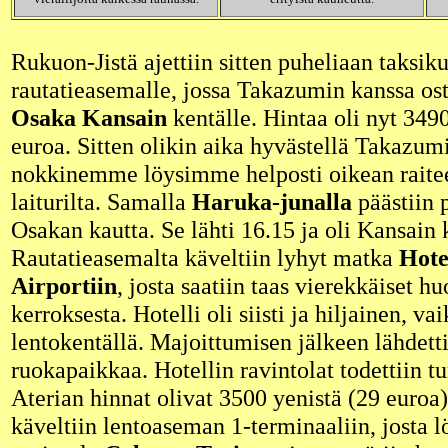
Rukuon-Jistä ajettiin sitten puheliaan taksik
rautatieasemalle, jossa Takazumin kanssa oste
Osaka Kansain
kentälle. Hintaa oli nyt 3490
euroa. Sitten olikin aika hyvästellä Takazum
nokkinemme löysimme helposti oikean raitee
laiturilta. Samalla
Haruka-junalla
päästiin p
Osakan kautta. Se lähti 16.15 ja oli Kansain 
Rautatieasemalta käveltiin lyhyt matka
Hote
Airportiin
, josta saatiin taas vierekkäiset hu
kerroksesta. Hotelli oli siisti ja hiljainen, vai
lentokentällä. Majoittumisen jälkeen lähdett
ruokapaikkaa. Hotellin ravintolat todettiin tu
Aterian hinnat olivat 3500 yenistä (29 euroa
käveltiin lentoaseman 1-terminaaliin, josta lö