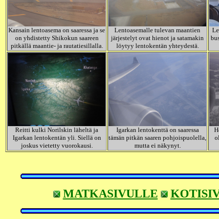
Kansain lentoasema on saaressa ja se
Lentoasemalle tulevan maantien
Le
on yhdistetty Shikokun saareen
järjestelyt ovat hienot ja satamakin
bus
pitkällä maantie- ja rautatiesillalla.
löytyy lentokentän yhteydestä.
Reitti kulki Norilskin läheltä ja
Igarkan lentokenttä on saaressa
H
Igarkan lentokentän yli. Siellä on
tämän pitkän saaren pohjoispuolella,
o
joskus vietetty vuorokausi.
mutta ei näkynyt.
MATKASIVULLE
KOTISI