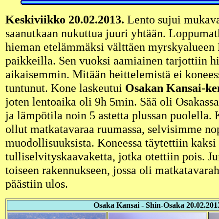
Keskiviikko 20.02.2013.
Lento sujui mukava
saanutkaan nukuttua juuri yhtään. Loppumatk
hieman etelämmäksi välttäen myrskyalueen 
paikkeilla. Sen vuoksi aamiainen tarjottiin 
aikaisemmin. Mitään heittelemistä ei konees
tuntunut. Kone laskeutui
Osakan Kansai-ken
joten lentoaika oli 9h 5min. Sää oli Osakass
ja lämpötila noin 5 astetta plussan puolella.
ollut matkatavaraa ruumassa, selvisimme no
muodollisuuksista. Koneessa täytettiin kaksi
tulliselvityskaavaketta, jotka otettiin pois. Ju
toiseen rakennukseen, jossa oli matkatavarahi
päästiin ulos.
Osaka Kansai - Shin-Osaka 20.02.201