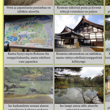
Vettä ja japanilaista puutarhaa on
Komean näköisiä puita ja kivestä
tälläkin alueella.
tehtyjä veistoksia on paljon.
p
Kartta löytyi myös Rokuon-Jin
Komeita rakennuksia on täälläkin,
temppelialueelta, mutta edelleen
mutta väritys edellisiä temppeleitä
loi
vain japaniksi.
hillitympi.
Iso haikaralintu seurasi alueen
Iso lampi antoa tälle alueelle
p
vierailijoita kaikessa rauhassa.
erityistä kauneutta.