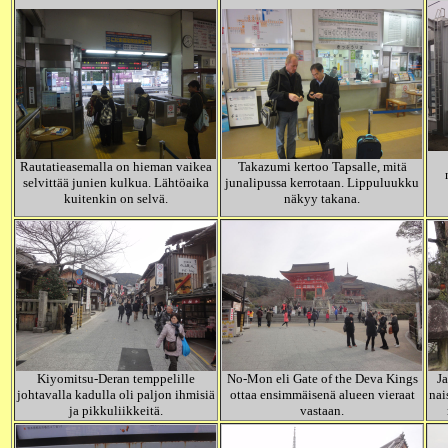
Rautatieasemalla on hieman vaikea
Takazumi kertoo Tapsalle, mitä
selvittää junien kulkua. Lähtöaika
junalipussa kerrotaan. Lippuluukku
kuitenkin on selvä.
näkyy takana.
Kiyomitsu-Deran temppelille
No-Mon eli Gate of the Deva Kings
Ja
johtavalla kadulla oli paljon ihmisiä
ottaa ensimmäisenä alueen vieraat
nai
ja pikkuliikkeitä.
vastaan.