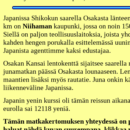
Japanissa Shikokun saarella Osakasta länteen
km on
Niihaman
kaupunki, jossa on noin 15
Siellä on paljon teollisuuslaitoksia, joista y
kahden hengen porukalla esittelemässä uuni
Japanista agenttimme kaksi edustajaa.
Osakan Kansai lentokenttä sijaitsee saarella 
junamatkan päässä Osakasta lounaaseen. Len
maantien lisäksi myös rautatie. Juna onkin k
liikenneväline Japanissa.
Japanin yenin kurssi oli tämän reissun aikan
eurolla sai 12118 yeniä.
Tämän matkakertomuksen yhteydessä on pa
haluat nähdä kuvan suurempana, klikkaa 