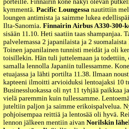
porteille. Finnairin kone näkyi olevan putkel
kymmentä.
Pacific Loungessa
nautittiin me
loungen antimista ja saimme lukea edellispäi
Ilta-Sanomia.
Finnairin Airbus A330-300-k
sisään 11.10. Heti saatiin taas shampanjaa. T
palvelemassa 2 japanilaista ja 2 suomalaista
Toinen japanilainen tunnisti meidät ja oli ker
toisillekin. Hän tuli juttelemaan ja todettiin, 
samalla lennolla Japaniin tullessamme. Kone 
etuajassa ja lähti portilta 11.38. Ilmaan noust
kapteeni ilmoitti arvioiduksi lentoajaksi 10 t
Businessluokassa oli nyt 11 tyhjää paikkaa ja 
vielä paremmin kuin tullessamme. Lentoemä
juteltiin paljon ja saimme erikoispalvelua. N
pohjoisempaa reittiä ja lentosää oli hyvä. R
lennon jälkeen mentiin aivan
Norilskin lähe