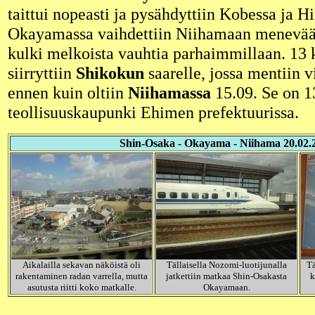
taittui nopeasti ja pysähdyttiin Kobessa ja H
Okayamassa vaihdettiin Niihamaan menevää
kulki melkoista vauhtia parhaimmillaan. 13 k
siirryttiin
Shikokun
saarelle, jossa mentiin 
ennen kuin oltiin
Niihamassa
15.09. Se on 
teollisuuskaupunki Ehimen prefektuurissa.
Shin-Osaka - Okayama - Niihama 20.02.
Aikalailla sekavan näköistä oli
Tällaisella Nozomi-luotijunalla
Tä
rakentaminen radan varrella, mutta
jatkettiin matkaa Shin-Osakasta
k
asutusta riitti koko matkalle.
Okayamaan.