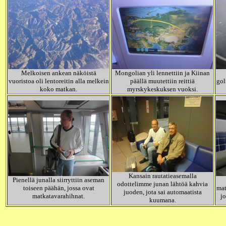
Melkoisen ankean näköistä
Mongolian yli lennettiin ja Kiinan
vuoristoa oli lentoreitin alla melkein
päällä muutettiin reittiä
gol
koko matkan.
myrskykeskuksen vuoksi.
Kansain rautatieasemalla
Pienellä junalla siirryttiin aseman
odottelimme junan lähtöä kahvia
toiseen päähän, jossa ovat
mat
juoden, jota sai automaatista
matkatavarahihnat.
jo
kuumana.