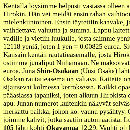
Kentällä löysimme helposti vastassa olleen
Hirokin. Hän vei meidät ensin rahan vaihtoon
mielenkiintoinen. Ensin täytettiin kaavake, jo
vaihdettava valuutta ja summa. Lappu laitett
vadille ja vietiin luukulle, josta saimme yeni
12118 yeniä, joten 1 yen = 0.00825 euroa. Si
Kansain kentän rautatieasemalle, josta Hirok
ostimme junaliput Niihamaan. Ne maksoivat 
euroa. Juna
Shin-Osakaan
(Uusi Osaka) läht
Osakan rautatieasema on valtava. Raiteita on
sijaitsevat kolmessa kerroksessa. Kaikki opas
pääasiassa japaniksi, joten alkuun Hirokista
apu. Junan numerot kuitenkin näkyvät selvästi
merkattu paikka, johon ko. vaunu pysähtyy.
joimme kahvit, jotka saatiin automaatista. L
105
lähti kohti
Okayamaa
12.29. Vauhti oli