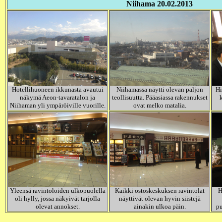
Niihama 20.02.2013
Hotellihuoneen ikkunasta avautui
Niihamassa näytti olevan paljon
Hi
näkymä Aeon-tavaratalon ja
teollisuutta. Pääasiassa rakennukset
Niihaman yli ympäröiville vuorille.
ovat melko matalia.
Yleensä ravintoloiden ulkopuolella
Kaikki ostoskeskuksen ravintolat
H
oli hylly, jossa näkyivät tarjolla
näyttivät olevan hyvin siistejä
olevat annokset.
ainakin ulkoa päin.
pu