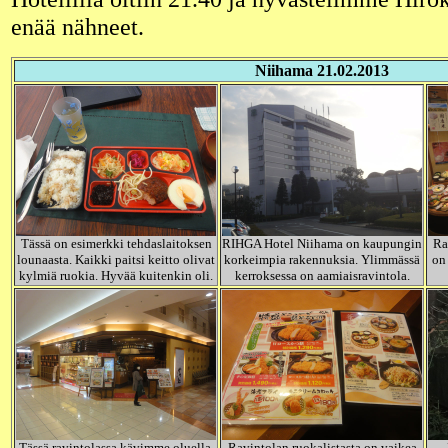
enää nähneet.
Niihama 21.02.2013
Tässä on esimerkki tehdaslaitoksen
RIHGA Hotel Niihama on kaupungin
Ra
lounaasta. Kaikki paitsi keitto olivat
korkeimpia rakennuksia. Ylimmässä
on
kylmiä ruokia. Hyvää kuitenkin oli.
kerroksessa on aamiaisravintola.
Tässä ravintolassa kävimme oluella.
Ravintolan ruokalistasta on vaikea