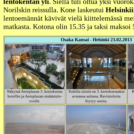
lentokentän yli
. Siellä tuli oltua yksi vuoro
Norilskin reissulla. Kone laskeutui
Helsinki
lentoemännät kävivät vielä kiittelemässä me
matkasta. Kotona olin 15.35 ja taksi maksoi 
Osaka Kansai - Helsinki 23.02.2013
Näkymä Aeroplazan 3. kerroksesta
Todella siistiä on 3. kerroksessakin
K
hotellin ja Aeroplazan sisääntulo-
avarassa aulassa. Ravintoloita
ovelle.
löytyy useita.