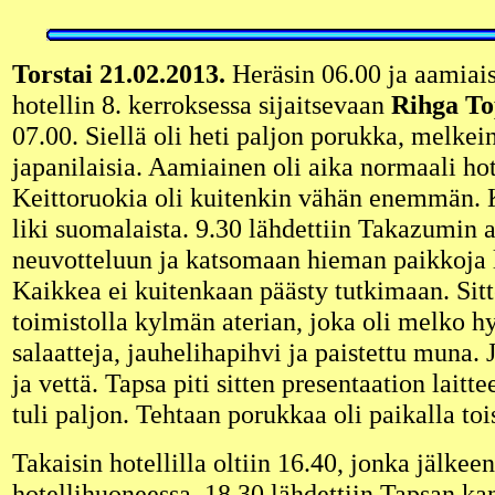
Torstai 21.02.2013.
Heräsin 06.00 ja aamiai
hotellin 8. kerroksessa sijaitsevaan
Rihga To
07.00. Siellä oli heti paljon porukka, melkei
japanilaisia. Aamiainen oli aika normaali ho
Keittoruokia oli kuitenkin vähän enemmän. 
liki suomalaista. 9.30 lähdettiin Takazumin a
neuvotteluun ja katsomaan hieman paikkoja l
Kaikkea ei kuitenkaan päästy tutkimaan. Si
toimistolla kylmän aterian, joka oli melko hyv
salaatteja, jauhelihapihvi ja paistettu muna.
ja vettä. Tapsa piti sitten presentaation laitt
tuli paljon. Tehtaan porukkaa oli paikalla t
Takaisin hotellilla oltiin 16.40, jonka jälkee
hotellihuoneessa. 18.30 lähdettiin Tapsan k