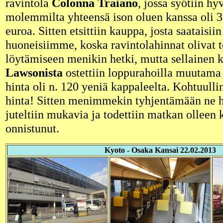
ravintola
Colonna Traiano
, jossa syötiin hy
molemmilta yhteensä ison oluen kanssa oli 3
euroa. Sitten etsittiin kauppa, josta saataisiin
huoneisiimme, koska ravintolahinnat olivat 
löytämiseen menikin hetki, mutta sellainen ke
Lawsonista
ostettiin loppurahoilla muutama 
hinta oli n. 120 yeniä kappaleelta. Kohtuulli
hinta! Sitten menimmekin tyhjentämään ne h
juteltiin mukavia ja todettiin matkan olleen 
onnistunut.
Kyoto - Osaka Kansai 22.02.2013