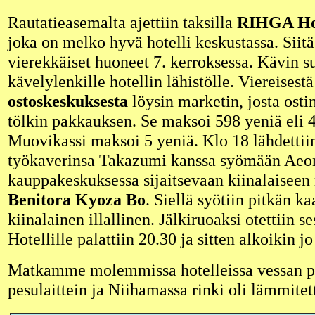
Rautatieasemalta ajettiin taksilla
RIHGA Ho
joka on melko hyvä hotelli keskustassa. Siitä
vierekkäiset huoneet 7. kerroksessa. Kävin s
kävelylenkille hotellin lähistölle. Viereisest
ostoskeskuksesta
löysin marketin, josta osti
tölkin pakkauksen. Se maksoi 598 yeniä eli 4
Muovikassi maksoi 5 yeniä. Klo 18 lähdettii
työkaverinsa Takazumi kanssa syömään Aeo
kauppakeskuksessa sijaitsevaan kiinalaiseen 
Benitora Kyoza Bo
. Siellä syötiin pitkän 
kiinalainen illallinen. Jälkiruoaksi otettiin s
Hotellille palattiin 20.30 ja sitten alkoikin j
Matkamme molemmissa hotelleissa vessan pyt
pesulaittein ja Niihamassa rinki oli lämmitet