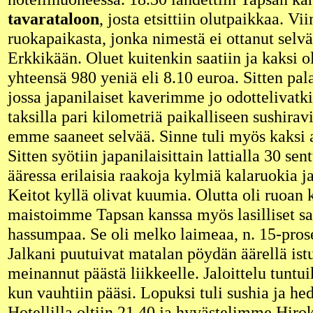
tavarataloon
, josta etsittiin olutpaikkaa. Vi
ruokapaikasta, jonka nimestä ei ottanut selv
Erkkikään. Oluet kuitenkin saatiin ja kaksi o
yhteensä 980 yeniä eli 8.10 euroa. Sitten palat
jossa japanilaiset kaverimme jo odottelivat
taksilla pari kilometriä paikalliseen sushira
emme saaneet selvää. Sinne tuli myös kaksi 
Sitten syötiin japanilaisittain lattialla 30 se
ääressa erilaisia raakoja kylmiä kalaruokia j
Keitot kyllä olivat kuumia. Olutta oli ruoan 
maistoimme Tapsan kanssa myös lasilliset sak
hassumpaa. Se oli melko laimeaa, n. 15-prosen
Jalkani puutuivat matalan pöydän äärellä is
meinannut päästä liikkeelle. Jaloittelu tuntui
kun vauhtiin pääsi. Lopuksi tuli sushia ja he
Hotellilla oltiin 21.40 ja hyvästelimme Hiro