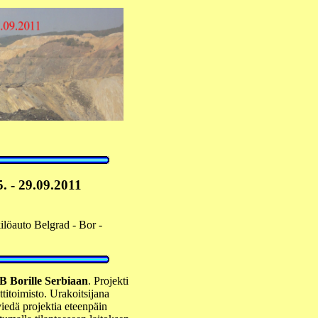
. - 29.09.2011
ilöauto Belgrad - Bor -
 Borille Serbiaan
. Projekti
titoimisto. Urakoitsijana
 viedä projektia eteenpäin