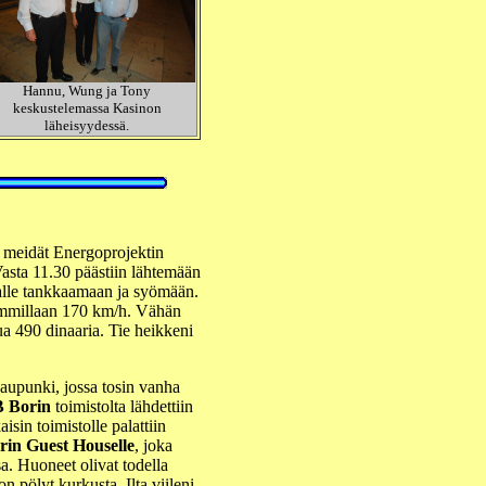
Hannu, Wung ja Tony
keskustelemassa Kasinon
läheisyydessä.
n meidät Energoprojektin
 Vasta 11.30 päästiin lähtemään
alle tankkaamaan ja syömään.
haimmillaan 170 km/h. Vähän
ua 490 dinaaria. Tie heikkeni
kaupunki, jossa tosin vanha
 Borin
toimistolta lähdettiin
aisin toimistolle palattiin
in Guest Houselle
, joka
a. Huoneet olivat todella
on pölyt kurkusta. Ilta viileni