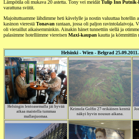
Lämpötila oli mukava 20 astetta. Tony vei meidät
Tulip Inn Putnik-h
varattuna sviitit.
Majoituttuamme lähdimme heti kävelylle ja nostin valuuttaa hotellin
kasinon vierestä
Tonavan
rantaan, jossa oli paljon ravintolalaivoja.
oli vieraillut aikaisemminkin. Ainakin hänet tunnettiin siellä ja otimme t
palasimme hotelliimme viereisen
Maxi-kaupan
kautta ja kömmittii
Helsinki - Wien - Belgrad 25.09.2011.
Helsingin lentoasemalla jäi hyvää
Keimola Golfin 27-reikäinen kenttä
Jos
aikaa maistella tummaa
näkyi hyvin nousun aikana.
mallasjuomaa.