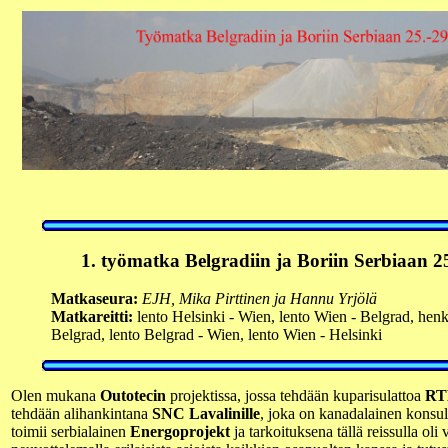
1. työmatka
Belgradiin ja Boriin
Serbiaan 25
Matkaseura:
EJH, Mika Pirttinen ja Hannu Yrjölä
Matkareitti:
lento Helsinki - Wien, lento Wien - Belgrad, henk
Belgrad, lento Belgrad - Wien, lento Wien - Helsinki
Olen mukana
Outotecin
projektissa, jossa tehdään kuparisulattoa
RTB
tehdään alihankintana
SNC Lavalinille
, joka on kanadalainen konsult
toimii serbialainen
Energoprojekt
ja tarkoituksena tällä reissulla oli