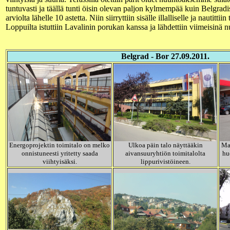
tuntuvasti ja täällä tunti öisin olevan paljon kylmempää kuin Belgradi
arviolta lähelle 10 astetta. Niin siirryttiin sisälle illalliselle ja nautitti
Loppuilta istuttiin Lavalinin porukan kanssa ja lähdettiin viimeisinä
Belgrad - Bor 27.09.2011.
Energoprojektin toimitalo on melko
Ulkoa päin talo näyttääkin
Mat
onnistuneesti yritetty saada
aivansuuryhtiön toimitalolta
hu
viihtyisäksi.
lippurivistöineen.