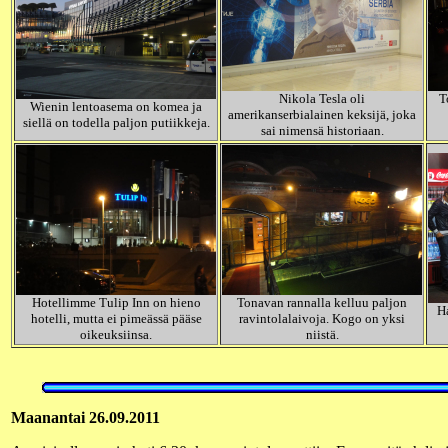
Nikola Tesla oli
T
Wienin lentoasema on komea ja
amerikanserbialainen keksijä, joka
siellä on todella paljon putiikkeja.
sai nimensä historiaan.
Hotellimme Tulip Inn on hieno
Tonavan rannalla kelluu paljon
H
hotelli, mutta ei pimeässä pääse
ravintolalaivoja. Kogo on yksi
oikeuksiinsa.
niistä.
Maanantai 26.09.2011