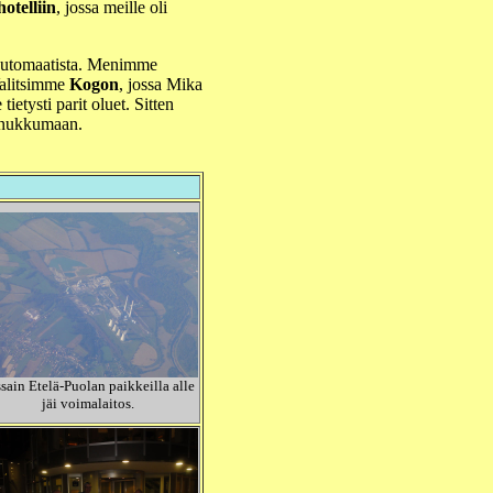
otelliin
, jossa meille oli
 automaatista. Menimme
 Valitsimme
Kogon
, jossa Mika
ietysti parit oluet. Sitten
n nukkumaan.
sain Etelä-Puolan paikkeilla alle
jäi voimalaitos.