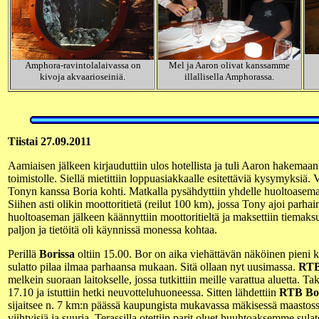
Amphora-ravintolalaivassa on
Mel ja Aaron olivat kanssamme
kivoja akvaarioseiniä.
illallisella Amphorassa.
Tiistai 27.09.2011
Aamiaisen jälkeen kirjauduttiin ulos hotellista ja tuli Aaron hakemaa
toimistolle. Siellä mietittiin loppuasiakkaalle esitettäviä kysymyksiä.
Tonyn kanssa Boria kohti. Matkalla pysähdyttiin yhdelle huoltoasem
Siihen asti olikin moottoritietä (reilut 100 km), jossa Tony ajoi par
huoltoaseman jälkeen käännyttiin moottoritieltä ja maksettiin tiemaks
paljon ja tietöitä oli käynnissä monessa kohtaa.
Perillä
Borissa
oltiin 15.00. Bor on aika viehättävän näköinen pieni 
sulatto pilaa ilmaa parhaansa mukaan. Sitä ollaan nyt uusimassa.
RTB
melkein suoraan laitokselle, jossa tutkittiin meille varattua aluetta. Tak
17.10 ja istuttiin hetki neuvotteluhuoneessa. Sitten lähdettiin
RTB Bor
sijaitsee n. 7 km:n päässä kaupungista mukavassa mäkisessä maastoss
viihtyisiä ja suuria. Terassilla otettiin parit oluet huuhtoaksemme sulat