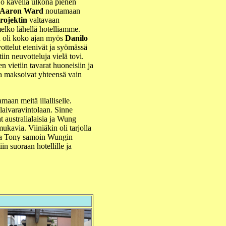
 jo kävellä ulkona pienen
Aaron Ward
noutamaan
rojektin
valtavaan
 melko lähellä hotelliamme.
sa oli koko ajan myös
Danilo
ottelut etenivät ja syömässä
ttiin neuvotteluja vielä tovi.
ten vietiin tavarat huoneisiin ja
ka maksoivat yhteensä vain
maan meitä illalliselle.
laivaravintolaan. Sinne
t australialaisia ja Wung
kavia. Viiniäkin oli tarjolla
a ja Tony samoin Wungin
iin suoraan hotellille ja