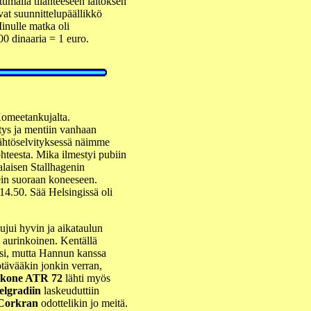
tumalla tilanteeseen laitoksen
ivat suunnittelupäällikkö
inulle matka oli
00 dinaaria = 1 euro.
Komeetankujalta.
itys ja mentiin vanhaan
Lähtöselvityksessä näimme
eesta. Mika ilmestyi pubiin
aisen Stallhagenin
kein suoraan koneeseen.
 14.50. Sää Helsingissä oli
sujui hyvin ja aikataulun
ä aurinkoinen. Kentällä
ksi, mutta Hannun kanssa
tävääkin jonkin verran,
nikone ATR 72
lähti myös
elgradiin
laskeuduttiin
Corkran
odottelikin jo meitä.