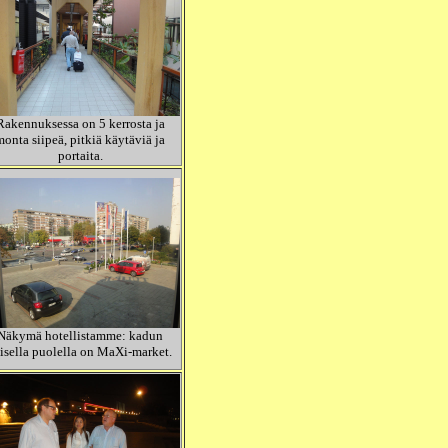
Rakennuksessa on 5 kerrosta ja
monta siipeä, pitkiä käytäviä ja
portaita.
Näkymä hotellistamme: kadun
isella puolella on MaXi-market.