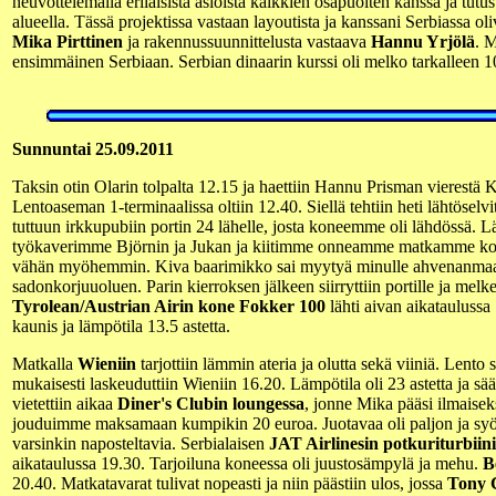
neuvottelemalla erilaisista asioista kaikkien osapuolten kanssa ja tutus
alueella. Tässä projektissa vastaan layoutista ja kanssani Serbiassa ol
Mika Pirttinen
ja rakennussuunnittelusta vastaava
Hannu Yrjölä
. M
ensimmäinen Serbiaan. Serbian dinaarin kurssi oli melko tarkalleen 1
Sunnuntai 25.09.2011
Taksin otin Olarin tolpalta 12.15 ja haettiin Hannu Prisman vierestä 
Lentoaseman 1-terminaalissa oltiin 12.40. Siellä tehtiin heti lähtöselv
tuttuun irkkupubiin portin 24 lähelle, josta koneemme oli lähdössä. 
työkaverimme Björnin ja Jukan ja kiitimme onneamme matkamme koht
vähän myöhemmin. Kiva baarimikko sai myytyä minulle ahvenanmaal
sadonkorjuuoluen. Parin kierroksen jälkeen siirryttiin portille ja mel
Tyrolean/Austrian Airin kone Fokker 100
lähti aivan aikataulussa
kaunis ja lämpötila 13.5 astetta.
Matkalla
Wieniin
tarjottiin lämmin ateria ja olutta sekä viiniä. Lento 
mukaisesti laskeuduttiin Wieniin 16.20. Lämpötila oli 23 astetta ja sä
vietettiin aikaa
Diner's Clubin loungessa
, jonne Mika pääsi ilmaise
jouduimme maksamaan kumpikin 20 euroa. Juotavaa oli paljon ja syö
varsinkin naposteltavia. Serbialaisen
JAT Airlinesin potkuriturbii
aikataulussa 19.30. Tarjoiluna koneessa oli juustosämpylä ja mehu.
B
20.40. Matkatavarat tulivat nopeasti ja niin päästiin ulos, jossa
Tony 