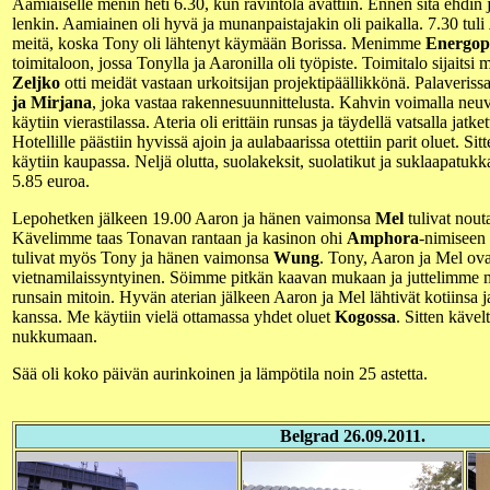
Aamiaiselle menin heti 6.30, kun ravintola avattiin. Ennen sitä ehdin
lenkin. Aamiainen oli hyvä ja munanpaistajakin oli paikalla. 7.30 tuli
meitä, koska Tony oli lähtenyt käymään Borissa. Menimme
Energop
toimitaloon, jossa Tonylla ja Aaronilla oli työpiste. Toimitalo sijaitsi
Zeljko
otti meidät vastaan urkoitsijan projektipäällikkönä. Palaveris
ja Mirjana
, joka vastaa rakennesuunnittelusta. Kahvin voimalla neuv
käytiin vierastilassa. Ateria oli erittäin runsas ja täydellä vatsalla jatke
Hotellille päästiin hyvissä ajoin ja aulabaarissa otettiin parit oluet. Sit
käytiin kaupassa. Neljä olutta, suolakeksit, suolatikut ja suklaapatuk
5.85 euroa.
Lepohetken jälkeen 19.00 Aaron ja hänen vaimonsa
Mel
tulivat nouta
Kävelimme taas Tonavan rantaan ja kasinon ohi
Amphora
-nimiseen 
tulivat myös Tony ja hänen vaimonsa
Wung
. Tony, Aaron ja Mel ova
vietnamilaissyntyinen. Söimme pitkän kaavan mukaan ja juttelimme mu
runsain mitoin. Hyvän aterian jälkeen Aaron ja Mel lähtivät kotiins
kanssa. Me käytiin vielä ottamassa yhdet oluet
Kogossa
. Sitten kävelt
nukkumaan.
Sää oli koko päivän aurinkoinen ja lämpötila noin 25 astetta.
Belgrad 26.09.2011.