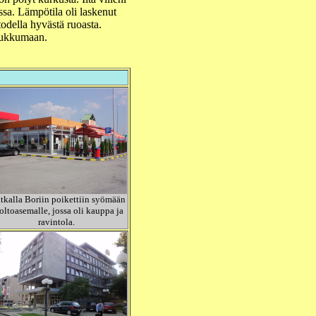
ssa. Lämpötila oli laskenut
in todella hyvästä ruoasta.
 nukkumaan.
kalla Boriin poikettiin syömään
oltoasemalle, jossa oli kauppa ja
ravintola.