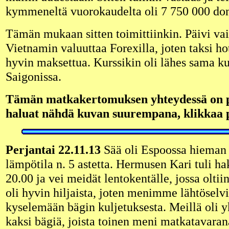
kymmeneltä vuorokaudelta oli 7 750 000 don
Tämän mukaan sitten toimittiinkin. Päivi vai
Vietnamin valuuttaa Forexilla, joten taksi hot
hyvin maksettua. Kurssikin oli lähes sama k
Saigonissa.
Tämän matkakertomuksen yhteydessä on pa
haluat nähdä kuvan suurempana, klikkaa 
Perjantai 22.11.13
Sää oli Espoossa hieman 
lämpötila n. 5 astetta. Hermusen Kari tuli 
20.00 ja vei meidät lentokentälle, jossa oltii
oli hyvin hiljaista, joten menimme lähtöselv
kyselemään bägin kuljetuksesta. Meillä oli 
kaksi bägiä, joista toinen meni matkatavarana 