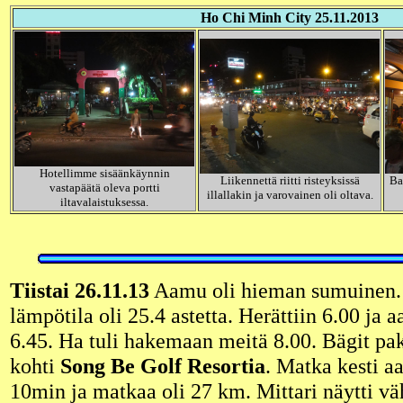
Ho Chi Minh City 25.11.2013
Hotellimme sisäänkäynnin
Liikennettä riitti risteyksissä
Ba
vastapäätä oleva portti
illallakin ja varovainen oli oltava.
iltavalaistuksessa.
Tiistai 26.11.13
Aamu oli hieman sumuinen.
lämpötila oli 25.4 astetta. Herättiin 6.00 ja 
6.45. Ha tuli hakemaan meitä 8.00. Bägit paka
kohti
Song Be Golf Resortia
. Matka kesti 
10min ja matkaa oli 27 km. Mittari näytti vä