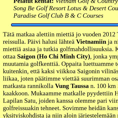
Pelatut kentät:
Vietnam Golf & Country
Song Be Golf Resort Lotus & Desert Cou
Paradise Golf Club B & C Courses
Tätä matkaa alettiin miettiä jo vuoden 201
reissulla. Päivi halusi lähteä
Vietnamiin
ja n
miettiä asiaa ja tutkia golfmahdollisuuksia. 
ottaa
Saigon (Ho Chi Minh City)
, jonka ym
muutamia golfkenttiä. Oppaita luettuamme 
kuitenkin, että kaksi viikkoa Saigonin vilinäs
liikaa, joten päätimme viettää suurimman o
matkasta rannikolla
Vung Taussa
n. 100 km 
kaakkoon. Mukaamme matkalle pyydettiin Hei
Lapilan Satu, joiden kanssa olemme pari vii
golfreissuakin tehneet. Sovimme heidän kan
yksityiskohdista ja niin aloin järjestelemään