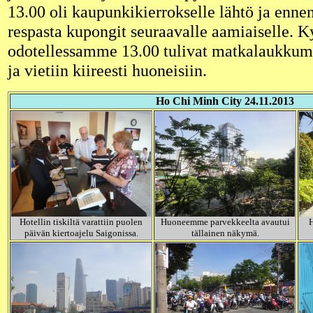
13.00 oli kaupunkikierrokselle lähtö ja ennen
respasta kupongit seuraavalle aamiaiselle. K
odotellessamme 13.00 tulivat matkalaukkumm
ja vietiin kiireesti huoneisiin.
Ho Chi Minh City 24.11.2013
Hotellin tiskiltä varattiin puolen
Huoneemme parvekkeelta avautui
H
päivän kiertoajelu Saigonissa.
tällainen näkymä.