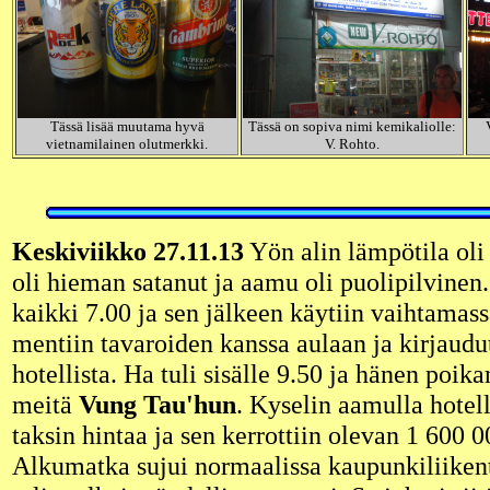
Tässä lisää muutama hyvä
Tässä on sopiva nimi kemikaliolle:
vietnamilainen olutmerkki.
V. Rohto.
Keskiviikko 27.11.13
Yön alin lämpötila oli 
oli hieman satanut ja aamu oli puolipilvinen.
kaikki 7.00 ja sen jälkeen käytiin vaihtamass
mentiin tavaroiden kanssa aulaan ja kirjaudut
hotellista. Ha tuli sisälle 9.50 ja hänen poik
meitä
Vung Tau'hun
. Kyselin aamulla hotel
taksin hintaa ja sen kerrottiin olevan 1 600 
Alkumatka sujui normaalissa kaupunkiliikent