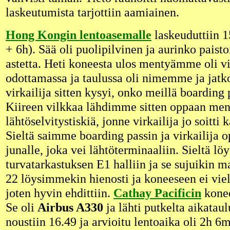
laskeutumista tarjottiin aamiainen.
Hong Kongin lentoasemalle
laskeuduttiin 
+ 6h). Sää oli puolipilvinen ja aurinko paisto
astetta. Heti koneesta ulos mentyämme oli vir
odottamassa ja taulussa oli nimemme ja jat
virkailija sitten kysyi, onko meillä boarding p
Kiireen vilkkaa lähdimme sitten oppaan men
lähtöselvitystiskiä, jonne virkailija jo soitt
Sieltä saimme boarding passin ja virkailija o
junalle, joka vei lähtöterminaaliin. Sieltä l
turvatarkastuksen E1 halliin ja se sujuikin ma
22 löysimmekin hienosti ja koneeseen ei viel
joten hyvin ehdittiin.
Cathay Pacificin
konee
Se oli
Airbus A330
ja lähti putkelta aikatau
noustiin 16.49 ja arvioitu lentoaika oli 2h 6