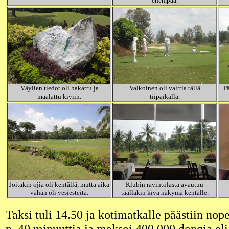
enempää.
Väylien tiedot oli hakattu ja
Valkoinen oli valttia tällä
Pä
maalattu kiviin.
tiipaikalla.
Joitakin ojia oli kentällä, mutta aika
Klubin ravintolasta avautuu
vähän oli vesiesteitä.
täälläkin kiva näkymä kentälle.
Taksi tuli 14.50 ja kotimatkalle päästiin nop
n. 40 minuuttia ja maksoi 400 000 dongia eli