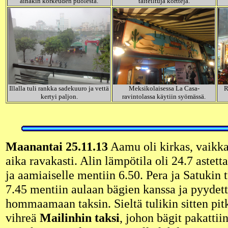
ainakin korkeuden puolesta.
taiteiltuja kortteja.
Illalla tuli rankka sadekuuro ja vettä
Meksikolaisessa La Casa-
R
kertyi paljon.
ravintolassa käytiin syömässä.
Maanantai 25.11.13
Aamu oli kirkas, vaikka
aika ravakasti. Alin lämpötila oli 24.7 astetta
ja aamiaiselle mentiin 6.50. Pera ja Satukin t
7.45 mentiin aulaan bägien kanssa ja pyydett
hommaamaan taksin. Sieltä tulikin sitten pit
vihreä
Mailinhin taksi
, johon bägit pakattii