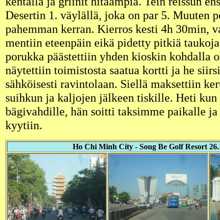
kentällä ja griinit hitaampia. Tein reissun e
Desertin 1. väylällä, joka on par 5. Muuten pe
pahemman kerran. Kierros kesti 4h 30min, v
mentiin eteenpäin eikä pidetty pitkiä taukoja
porukka päästettiin yhden kioskin kohdalla o
näytettiin toimistosta saatua kortti ja he siirs
sähköisesti ravintolaan. Siellä maksettiin ke
suihkun ja kaljojen jälkeen tiskille. Heti kun 
bägivahdille, hän soitti taksimme paikalle ja 
kyytiin.
Ho Chi Minh City - Song Be Golf Resort 26.