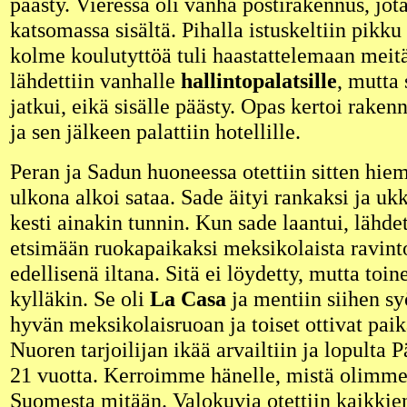
päästy. Vieressä oli vanha postirakennus, jota
katsomassa sisältä. Pihalla istuskeltiin pikku
kolme koulutyttöä tuli haastattelemaan meit
lähdettiin vanhalle
hallintopalatsille
, mutta 
jatkui, eikä sisälle päästy. Opas kertoi raken
ja sen jälkeen palattiin hotellille.
Peran ja Sadun huoneessa otettiin sitten hie
ulkona alkoi sataa. Sade äityi rankaksi ja ukk
kesti ainakin tunnin. Kun sade laantui, lähdet
etsimään ruokapaikaksi meksikolaista ravinto
edellisenä iltana. Sitä ei löydetty, mutta to
kylläkin. Se oli
La Casa
ja mentiin siihen s
hyvän meksikolaisruoan ja toiset ottivat paik
Nuoren tarjoilijan ikää arvailtiin ja lopulta P
21 vuotta. Kerroimme hänelle, mistä olimme 
Suomesta mitään. Valokuvia otettiin kaikkien