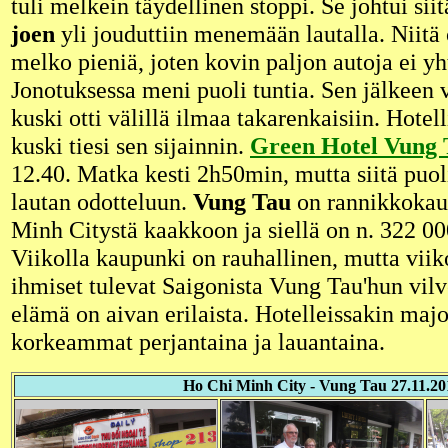
tuli melkein täydellinen stoppi. Se johtui siit
joen
yli jouduttiin menemään lautalla. Niitä
melko pieniä, joten kovin paljon autoja ei y
Jonotuksessa meni puoli tuntia. Sen jälkeen v
kuski otti välillä ilmaa takarenkaisiin. Hotell
kuski tiesi sen sijainnin.
Green Hotel Vung
12.40. Matka kesti 2h50min, mutta siitä puol
lautan odotteluun.
Vung Tau
on rannikkokau
Minh Citystä kaakkoon ja siellä on n. 322 00
Viikolla kaupunki on rauhallinen, mutta vii
ihmiset tulevat Saigonista Vung Tau'hun vilv
elämä on aivan erilaista. Hotelleissakin majo
korkeammat perjantaina ja lauantaina.
Ho Chi Minh City - Vung Tau 27.11.20