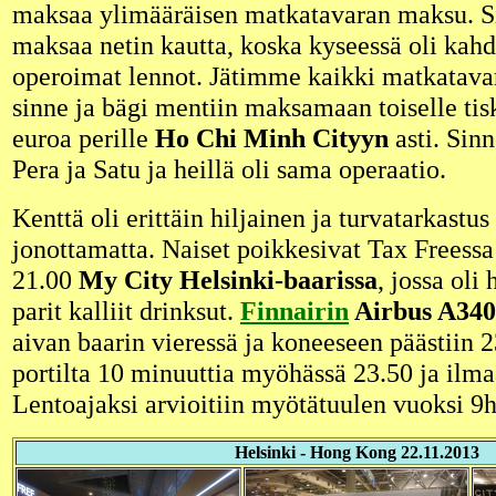
maksaa ylimääräisen matkatavaran maksu. Si
maksaa netin kautta, koska kyseessä oli kahd
operoimat lennot. Jätimme kaikki matkatavar
sinne ja bägi mentiin maksamaan toiselle tisk
euroa perille
Ho Chi Minh Cityyn
asti. Sin
Pera ja Satu ja heillä oli sama operaatio.
Kenttä oli erittäin hiljainen ja turvatarkastus
jonottamatta. Naiset poikkesivat Tax Freessa j
21.00
My City Helsinki-baarissa
, jossa oli
parit kalliit drinksut.
Finnairin
Airbus A340
aivan baarin vieressä ja koneeseen päästiin 2
portilta 10 minuuttia myöhässä 23.50 ja ilma
Lentoajaksi arvioitiin myötätuulen vuoksi 9
Helsinki - Hong Kong 22.11.2013