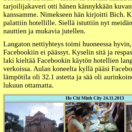
tarjoilijakaveri otti hänen kännykkään kuva
kanssamme. Nimekseen hän kirjoitti Bich. K
palattiin hotellille. Siellä istuttiin nyt meidä
nauttien ja mukavia jutellen.
Langaton nettiyhteys toimi huoneessa hyvin,
Facebookiin ei päässyt. Kyselin sitä ja respast
laki kieltää Facebookin käytön hotellien lan
verkoissa. Aulan koneelta kyllä pääsi Facebo
lämpötila oli 32.1 astetta ja sää oli aurinkoi
lukuun ottamatta.
Ho Chi Minh City 24.11.2013