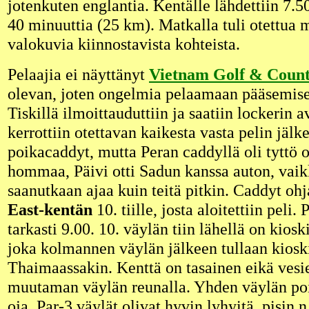
jotenkuten englantia. Kentälle lähdettiin 7.50
40 minuuttia (25 km). Matkalla tuli otettua
valokuvia kiinnostavista kohteista.
Pelaajia ei näyttänyt
Vietnam Golf & Count
olevan, joten ongelmia pelaamaan pääsemisen
Tiskillä ilmoittauduttiin ja saatiin lockerin 
kerrottiin otettavan kaikesta vasta pelin jäl
poikacaddyt, mutta Peran caddyllä oli tyttö
hommaa, Päivi otti Sadun kanssa auton, vaikk
saanutkaan ajaa kuin teitä pitkin. Caddyt oh
East-kentän
10. tiille, josta aloitettiin peli.
tarkasti 9.00. 10. väylän tiin lähellä on kiosk
joka kolmannen väylän jälkeen tullaan kiosk
Thaimaassakin. Kenttä on tasainen eikä vesie
muutaman väylän reunalla. Yhden väylän poi
oja. Par-3 väylät olivat hyvin lyhyitä, pisin 