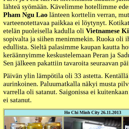
lähteä syömään. Kävelimme hotellimme edes
Pham Ngu Lao
länteen korttelin verran, mu
varteenotettavaa paikkaa ei löytynyt. Kotik
etelän puoleisella kadulla oli
Vietnamese Ki
sopivalta ja siihen menimmekin. Ruoka oli i
edullista. Sieltä palasimme kaupan kautta hot
keräännyimme keskustelemaan Peran ja Sad
Sen jälkeen pakattiin tavaroita seuraavan päi
Päivän ylin lämpötila oli 33 astetta. Kentällä
aurinkoinen. Paluumatkalla näkyi musta pilv
varrella oli satanut. Saigonissa ei kuitenkaan
ei satanut.
Ho Chi Minh City 26.11.2013