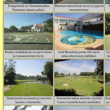
Temppeleitä on Vietnamissakin
Monissa risteyksissä on eri tyyppisiä
S
Thaimaan tapaan paljon.
monumentteja.
Klubin sisäänkäynti on myös hieno
Golf Resortissa pitää olla myös
Gr
ja vastaanottokin hyvä.
uima-allas kuten täälläkin.
lu
Tämä kenttä on kaunis ja osa siitä
Vesiesteitä onkin monella väylällä
Iso
kuuluu vesiesteille.
Lotus Coursella kuten muillakin.
ja