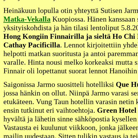
Heinäkuun lopulla otin yhteyttä Sutisen Jarm
Matka-Vekalla
Kuopiossa. Hänen kanssaan 
yksityiskohdista ja hän tilasi lentoliput 5.8.
Hong Kongiin Finnairilla ja sieltä Ho Ch
Cathay Pacificilla
. Lennot kirjoitettiin yhde
helpotti matkan suoritusta ja antoi paremma
varalle. Hinta nousi melko korkeaksi mutta s
Finnair oli lopettanut suorat lennot Hanoihin
Saigonissa Jarmo suositteli hotelliksi
Que Hu
jossa hänkin on ollut. Niinpä Jarmo varasi se
etukäteen. Vung Taun hotellin varasin netin k
ensin tutkinut eri vaihtoehtoja.
Green Hotel
hyvältä ja lähetin sinne sähköpostia kysellen 
Vastausta ei kuulunut viikkoon, jonka jälkee
mailin uudestaan. Sitten tulikin vastaus ja t