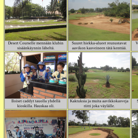
Desert Courselle mennään klubin
Suuret hiekka-alueet reunustavat
V
sisäänkäynnin läheltä.
aavikon kasveineen tätä kenttää.
Iloiset caddyt tauolla yhdellä
Kaktuksia ja muita aavikkokasveja
kioskilla. Hauskaa oli.
riitti joka väylälle.