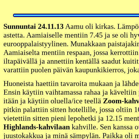
Sunnuntai 24.11.13
Aamu oli kirkas. Lämpöti
astetta. Aamiaiselle mentiin 7.45 ja se oli hy
eurooppalaistyylinen. Munakkaan paistajakin 
Aamiaiselta mentiin respaan, jossa kerrottii
iltapäivällä ja annettiin kentällä saadut kuiti
varattiin puolen päivän kaupunkikierros, jok
Huoneista haettiin tavaroita mukaan ja lähdet
Ensin käytiin vaihtamassa rahaa ja käveltiin
itään ja käytiin oluella/ice teellä
Zoom-kahvi
pitkin palattiin sitten hotellille, jossa oltiin
vietettiin sitten pieni lepohetki ja 12.15 men
Highlands-kahvilaan
kahville. Sen kanssa ot
juustokakkua ja minä sämpylän. Paikka oli m