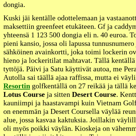
dongia.
Kuski jäi kentälle odottelemaan ja vastaanott
maksettiin greenfeet etukäteen. Gf ja caddy
yhteensä 1 123 500 dongia eli n. 40 euroa. To
pieni kansio, jossa oli lapussa tunnusnumero j
sähköinen avainkortti, joka toimi lockerin o
hieno ja lockeritilat mahtavat. Tällä kentäll
tyttöjä. Päivi ja Satu käyttivät autoa, me Per
Autolla sai täällä ajaa raffissa, mutta ei väyli
Resortin
golfkentällä on 27 reikää ja tällä ke
Lotus Course
ja sitten
Desert Course
. Kent
kauniimpi ja haastavampi kuin Vietnam Golf
on enemmän ja Desert Coursella väylää reun
alue, jossa kasvaa kaktuksia. Joillakin väylill
oli myös poikki väylän. Kioskeja on vähemmä