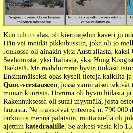
Saigonin maamerkki on hieman
Iso joukko moottoripyöriä odotteli
Ho
erikoinen rakennelma.
valon vaihtumista.
Kun tultiin alas, oli kiertoajelun kaveri jo o
Hän vei meidät pikkubussiin, joka oli jo mel
Joukossa oli ainakin yksi Australiasta, kaksi
Seelannista, yksi Italiasta, yksi Hong Kongist
Tsekistä. Me mahduimme hyvin tiukasti ist
Ensimmäiseksi opas kyseli tietoja kaikilta ja
Quoc-verstaaseen
, jossa vammaiset tekivät
munan kuorista. Homma oli hyvin hidasta ja 
Rakennuksessa oli suuri myymälä, josta ostet
lautasta. Ne maksoivat yhteensä n. 790 000 d
tarkoitus mennä palatsiin, mutta siellä oli jok
ajettiin
katedraalille
. Se aukesi vasta klo 15.