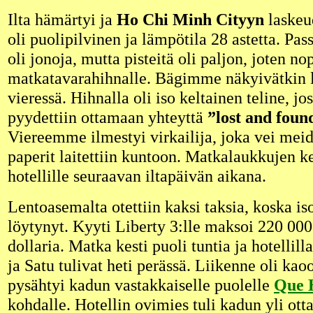
Ilta hämärtyi ja
Ho Chi Minh Cityyn
laskeud
oli puolipilvinen ja lämpötila 28 astetta. Pas
oli jonoja, mutta pisteitä oli paljon, joten nop
matkatavarahihnalle. Bägimme näkyivätkin l
vieressä. Hihnalla oli iso keltainen teline, j
pyydettiin ottamaan yhteyttä
”lost and found
Viereemme ilmestyi virkailija, joka vei meidä
paperit laitettiin kuntoon. Matkalaukkujen ke
hotellille seuraavan iltapäivän aikana.
Lentoasemalta otettiin kaksi taksia, koska is
löytynyt. Kyyti Liberty 3:lle maksoi 220 000
dollaria. Matka kesti puoli tuntia ja hotellill
ja Satu tulivat heti perässä. Liikenne oli kaoo
pysähtyi kadun vastakkaiselle puolelle
Que 
kohdalle. Hotellin ovimies tuli kadun yli o