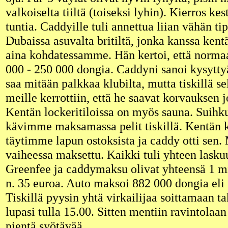
valkoiselta tiiltä (toiseksi lyhin). Kierros kes
tuntia. Caddyille tuli annettua liian vähän t
Dubaissa asuvalta britiltä, jonka kanssa kentä
aina kohdatessamme. Hän kertoi, että normaa
000 - 250 000 dongia. Caddyni sanoi kysyttyä
saa mitään palkkaa klubilta, mutta tiskillä 
meille kerrottiin, että he saavat korvauksen j
Kentän lockeritiloissa on myös sauna. Suihk
kävimme maksamassa pelit tiskillä. Kentän k
täytimme lapun ostoksista ja caddy otti sen. 
vaiheessa maksettu. Kaikki tuli yhteen laskuu
Greenfee ja caddymaksu olivat yhteensä 1 mi
n. 35 euroa. Auto maksoi 882 000 dongia eli 
Tiskillä pyysin yhtä virkailijaa soittamaan t
lupasi tulla 15.00. Sitten mentiin ravintolaa
pientä syötävää.