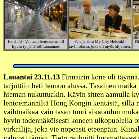
Helsinki - Vantaan lentoasema oli
Pera ja Satu My City Helsinki-
Pä
hyvin tyhjä lähtöiltanamme.
ravintolassa, joka oli myös hiljainen.
Lauantai 23.11.13
Finnairin kone oli täynnä.
tarjottiin heti lennon alussa. Tasainen matka 
hieman nukuttuakin. Kävin sitten aamulla k
lentoemänniltä Hong Kongin kentästä, sillä m
vaihtoaikaa vain tasan tunti aikataulun muka
hyvin todennäköisesti koneen ulkopuolella o
virkailija, joka vie nopeasti eteenpäin. Kiin
vahvisti tämän. Tieto rauhoitti huomattavasti