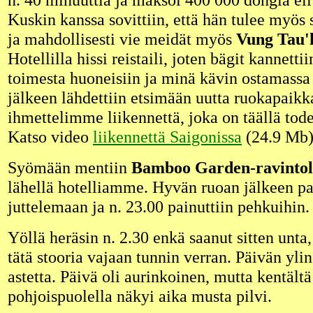
Kuskin kanssa sovittiin, että hän tulee myös
ja mahdollisesti vie meidät myös
Vung Tau'
Hotellilla hissi reistaili, joten bägit kannetti
toimesta huoneisiin ja minä kävin ostamassa
jälkeen lähdettiin etsimään uutta ruokapai
ihmettelimme liikennettä, joka on täällä tode
Katso video
liikennettä Saigonissa
(24.9 Mb)
Syömään mentiin
Bamboo Garden-ravinto
lähellä hotelliamme. Hyvän ruoan jälkeen pala
juttelemaan ja n. 23.00 painuttiin pehkuihin.
Yöllä heräsin n. 2.30 enkä saanut sitten unta, 
tätä stooria vajaan tunnin verran. Päivän ylin
astetta. Päivä oli aurinkoinen, mutta kentält
pohjoispuolella näkyi aika musta pilvi.