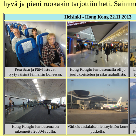
hyvä ja pieni ruokakin tarjottiin heti. Saimm
Helsinki - Hong Kong 22.11.2013
Pera Satu ja Päivi istuvat
Hong Kongin lentoasemalla oli jo
L
tyytyväisinä Finnairin koneessa.
joulukoristelua ja aika rauhallista.
t
Hong Kongin lentoasema on
Värikäs aasialaisen lentoyhtiön kone
rakennettu 2000-luvulla.
putkella.
K