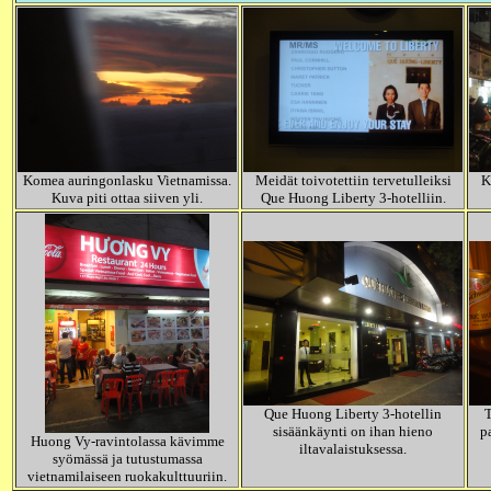
Komea auringonlasku Vietnamissa.
Meidät toivotettiin tervetulleiksi
K
Kuva piti ottaa siiven yli.
Que Huong Liberty 3-hotelliin.
Que Huong Liberty 3-hotellin
T
sisäänkäynti on ihan hieno
p
Huong Vy-ravintolassa kävimme
iltavalaistuksessa.
syömässä ja tutustumassa
vietnamilaiseen ruokakulttuuriin.