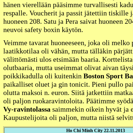
hänen vierellään pääsimme turvallisesti kadu
respalle. Voucherit ja passit jätettiin tiskille
huoneen 208. Satu ja Pera saivat huoneen 2
neuvoi safety boxin käytön.
Veimme tavarat huoneeseen, joka oli melko p
laatikkotilaa oli vähän, mutta tälläkin pärjä
välittömästi ulos etsimään baaria. Korttelist
olutbaaria, mutta useimmat olivat aivan täys
poikkikadulla oli kuitenkin
Boston Sport Ba
paikalliset oluet ja gin tonicit. Pieni pullo p
olutta maksoi n. euron. Siitä jatkettiin matka
oli paljon ruokaravintoloita. Päätimme syödä
Vy-ravintolassa
saimmekin oikein hyvät ja e
Kaupustelijoita oli paljon, mutta niistä selvitt
Ho Chi Minh City 22.11.2013