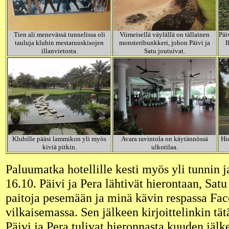
Tien ali menevässä tunnelissa oli
Viimeisellä väylällä on tällainen
Päi
tauluja klubin mestaruuskisojen
monsteribunkkeri, johon Päivi ja
I
illanvietosta.
Satu joutuivat.
Klubille pääsi lammikon yli myös
Avara ravintola on käytännössä
Hi
kiviä pitkin.
ulkotilaa.
Paluumatka hotellille kesti myös yli tunnin ja 
16.10. Päivi ja Pera lähtivät hierontaan, Sat
paitoja pesemään ja minä kävin respassa Fa
vilkaisemassa. Sen jälkeen kirjoittelinkin tät
Päivi ja Pera tulivat hieronnasta kuuden jälke