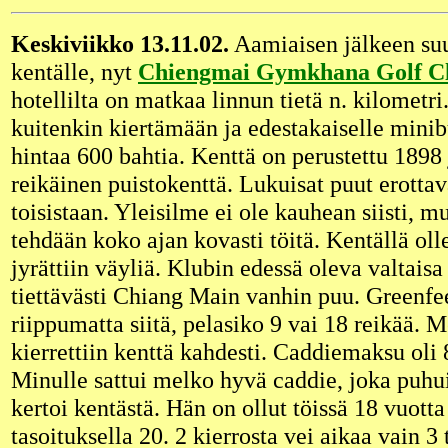
Keskiviikko 13.11.02.
Aamiaisen jälkeen suu
kentälle, nyt
Chiengmai Gymkhana Golf Cl
hotellilta on matkaa linnun tietä n. kilometri
kuitenkin kiertämään ja edestakaiselle minib
hintaa 600 bahtia. Kenttä on perustettu 1898 
reikäinen puistokenttä. Lukuisat puut erottav
toisistaan. Yleisilme ei ole kauhean siisti, m
tehdään koko ajan kovasti töitä. Kentällä o
jyrättiin väyliä. Klubin edessä oleva valtais
tiettävästi Chiang Main vanhin puu. Greenfee
riippumatta siitä, pelasiko 9 vai 18 reikää. M
kierrettiin kenttä kahdesti. Caddiemaksu oli 
Minulle sattui melko hyvä caddie, joka puhui
kertoi kentästä. Hän on ollut töissä 18 vuotta
tasoituksella 20. 2 kierrosta vei aikaa vain 3 