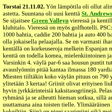
Torstai 21.11.02.
Yön lämpötila oli ollut al
astetta. Suuntana oli uusi kenttä
St. Andrews
Se sijaitsee
Green Valleyn
vieressä ja kentil
klubitalo. Vieressä on myös golfhotelli. PSC:
1000 bahtia, caddie 200 bahtia ja auto 400 ba
olla jokaisella pelaajalla. Se on varmasti ihan
kentällä on korkeuseroja melkein Espanjan m
kenttä on todella komea, mielenkiintoinen ja
Varsinkin 4. väylä par-6 saa housun puntit tu
avauslyönnin pitää kantaa ilmassa 180 yardia
Miesten tiiltäkin koko väylän pituus on 790 y
ylitetään 3 kertaa! Griinit olivat erityisen liu
hyvin jyrkkärinteisiä kaksitasogriinejä. Pe
ryhmänä ja se aiheutti hieman sotkua, sillä a
usuttamana aina toisten tielle. Ylimääräinen 
kokeiltiin. Siinä on pieni saarigriini eikä me