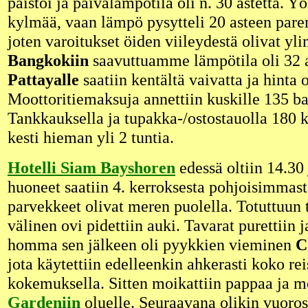
paistoi ja päivälämpötila oli n. 30 astetta. Yö
kylmää, vaan lämpö pysytteli 20 asteen pare
joten varoitukset öiden viileydestä olivat yli
Bangkokiin
saavuttuamme lämpötila oli 32 a
Pattayalle
saatiin kentältä vaivatta ja hinta 
Moottoritiemaksuja annettiin kuskille 135 ba
Tankkauksella ja tupakka-/ostostauolla 180 
kesti hieman yli 2 tuntia.
Hotelli Siam Bayshoren
edessä oltiin 14.30 
huoneet saatiin 4. kerroksesta pohjoisimmasta
parvekkeet olivat meren puolella. Totuttuun
välinen ovi pidettiin auki. Tavarat purettiin
homma sen jälkeen oli pyykkien vieminen
C
jota käytettiin edelleenkin ahkerasti koko re
kokemuksella. Sitten moikattiin pappaa ja m
Gardeniin
oluelle. Seuraavana olikin vuoro