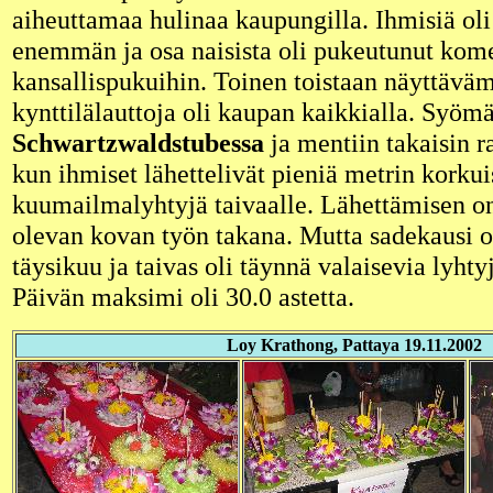
aiheuttamaa hulinaa kaupungilla. Ihmisiä ol
enemmän ja osa naisista oli pukeutunut kome
kansallispukuihin. Toinen toistaan näyttävä
kynttilälauttoja oli kaupan kaikkialla. Syömä
Schwartzwaldstubessa
ja mentiin takaisin 
kun ihmiset lähettelivät pieniä metrin korkui
kuumailmalyhtyjä taivaalle. Lähettämisen o
olevan kovan työn takana. Mutta sadekausi oli
täysikuu ja taivas oli täynnä valaisevia lyhty
Päivän maksimi oli 30.0 astetta.
Loy Krathong, Pattaya 19.11.2002