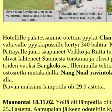
Aivan Siam Bayshoren viereen on
Tällaisilla traktoreilla vedellään
Ku
valmistunut uusi satama ja komea
iltaisin veneitä maalle yösijalle.
paviljonki.
Hotellille palatessamme otettiin pyykit
Cham
valtavalle pyykkipussille kertyi 340 bahtia.
Pattayalle juuri saapuneet Veikko ja Riitta 
olivat lähteneet Suomesta torstaina ja olivat 
töiden vuoksi Bangkokissa. Illemmalla tehtii
ostosretki rantakadulla.
Nang Nual-ravintol
alla.
Päivän maksimi lämpötila oli 29.9 astetta.
Maanantai 18.11.02.
Yöllä oli lämpötila oll
25.3 astetta. Aamupalan jälkeen odoteltiin k