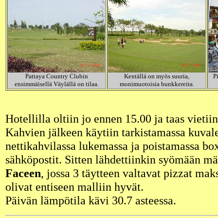
Pattaya Country Clubin
Kentällä on myös suuria,
P
ensimmäisellä Väylällä on tilaa.
monimuotoisia bunkkereita.
Hotellilla oltiin jo ennen 15.00 ja taas vietii
Kahvien jälkeen käytiin tarkistamassa kuval
nettikahvilassa lukemassa ja poistamassa box
sähköpostit. Sitten lähdettiinkin syömään m
Faceen
, jossa 3 täytteen valtavat pizzat mak
olivat entiseen malliin hyvät.
Päivän lämpötila kävi 30.7 asteessa.