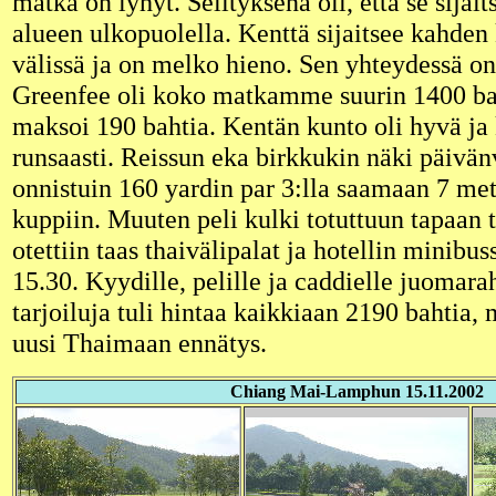
matka on lyhyt. Selityksenä oli, että se sija
alueen ulkopuolella. Kenttä sijaitsee kahde
välissä ja on melko hieno. Sen yhteydessä on
Greenfee oli koko matkamme suurin 1400 ba
maksoi 190 bahtia. Kentän kunto oli hyvä ja 
runsaasti. Reissun eka birkkukin näki päivän
onnistuin 160 yardin par 3:lla saamaan 7 me
kuppiin. Muuten peli kulki totuttuun tapaan 
otettiin taas thaivälipalat ja hotellin minibu
15.30. Kyydille, pelille ja caddielle juomar
tarjoiluja tuli hintaa kaikkiaan 2190 bahtia
uusi Thaimaan ennätys.
Chiang Mai-Lamphun 15.11.2002