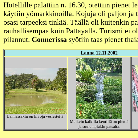
Hotellille palattiin n. 16.30, otettiin pienet le
käytiin yömarkkinoilla. Kojuja oli paljon ja 
osasi tarpeeksi tinkiä. Täällä oli kuitenkin p
rauhallisempaa kuin Pattayalla. Turismi ei o
pilannut.
Connerissa
syötiin taas pienet thai
Lanna 12.11.2002
Lannassakin on kivoja vesiesteitä.
Melkein kaikilla kentillä on pieniä
ja suurempiakin patsaita.