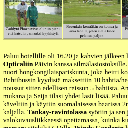
Phoenixin kenttäkin on komea ja
Caddyni Phoenixissa oli niin pieni,
Ph
aika lähellä, joten siellä tulee
että katsoin parhaaksi kyykistyä.
pelattua paljon.
Paluu hotellille oli 16.20 ja kahvien jälkeen 
Opticaliin
Päivin kanssa silmälasiostoksille.
nuori hongkongilaispariskunta, joka heitti k
Bahtibussin kyydistä maksettiin 10 bahtia/he
noussut sitten edellisen reissun 5 bahtista. An
mukana ja Seija tilasi yhdet lasit lisää. Palu
käveltiin ja käytiin suomalaisessa baarissa 2
kaljalla.
Tankay-ravintolassa
syötiin ja sen 
valokuvausliikkeessä opettamassa, kuinka kuv
memory stickiltä CD:lle.
Windy Gardenin
k