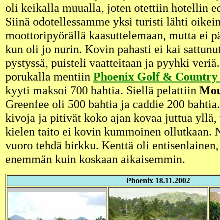
oli keikalla muualla, joten otettiin hotellin e
Siinä odotellessamme yksi turisti lähti oikei
moottoripyörällä kaasuttelemaan, mutta ei pä
kun oli jo nurin. Kovin pahasti ei kai sattunu
pystyssä, puisteli vaatteitaan ja pyyhki veri
porukalla mentiin
Phoenix Golf & Country 
kyyti maksoi 700 bahtia. Siellä pelattiin
Mou
Greenfee oli 500 bahtia ja caddie 200 bahtia.
kivoja ja pitivät koko ajan kovaa juttua yllä
kielen taito ei kovin kummoinen ollutkaan. N
vuoro tehdä birkku. Kenttä oli entisenlainen,
enemmän kuin koskaan aikaisemmin.
Phoenix 18.11.2002