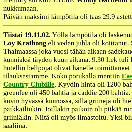
nukkumaan.
Päivän maksimi lämpötila oli taas 29.9 astett
Tiistai 19.11.02.
Yöllä lämpötila oli laskenut
Loy Krathong
eli veden juhla oli koittanut. 
Thaimaassa joka vuosi tähän aikaan sadekau
kunniaksi täyden kuun aikana. 9.30 Lek tuli
hotellin bellpojat olivat hänelle toimittaneet
tilauksestamme. Koko porukalla mentiin
Eas
Country Clubille
. Kyydin hinta oli 1200 bah
greenfee oli 450 bahtia ja caddie 200 bahtia. 
kovin hyvässä kunnossa, sillä griinejä oli hiek
paikkailtukin. Joillakin paikoin oli pitkää r
griiniäkin. Niitä oli myös ilmastoitu. Yksi bi
saaliina.