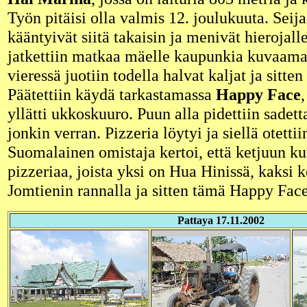
Työn pitäisi olla valmis 12. joulukuuta. Seija
kääntyivät siitä takaisin ja menivät hierojall
jatkettiin matkaa mäelle kaupunkia kuvaam
vieressä juotiin todella halvat kaljat ja sitten
Päätettiin käydä tarkastamassa
Happy Face
yllätti ukkoskuuro. Puun alla pidettiin sadetta
jonkin verran. Pizzeria löytyi ja siellä otettii
Suomalainen omistaja kertoi, että ketjuun ku
pizzeriaa, joista yksi on Hua Hinissä, kaksi k
Jomtienin rannalla ja sitten tämä Happy Face
Pattaya 17.11.2002