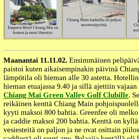
Chiang Main kaduilla oli paljon
moottoripyöriä.
Ch
Empress Hotel Chiang Mai on
suo
komea ja suuri ilmestys.
Maanantai 11.11.02.
Ensimmäinen pelipäivä 
paistoi kuten aikaisempinakin päivinä Chian
lämpötila oli hieman alle 30 astetta. Hotellin
hieman etuajassa 9.40 ja sillä ajettiin vajaa
Chiang Mai Green Valley Golf Clubille
. S
reikäinen kenttä Chiang Main pohjoispuolell
kyyti maksoi 800 bahtia. Greenfee oli melko 
ja caddie maksoi 200 bahtia. Kenttä on kyllä
vesiesteitä on paljon ja ne ovat osittain piilo
caddiestä oli suuri apu. Pelaajia kentällä oli