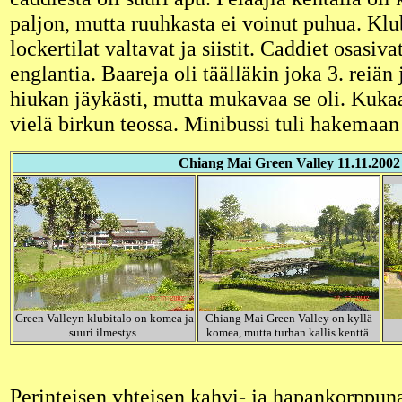
paljon, mutta ruuhkasta ei voinut puhua. Klub
lockertilat valtavat ja siistit. Caddiet osasiv
englantia. Baareja oli täälläkin joka 3. reiän 
hiukan jäykästi, mutta mukavaa se oli. Kuka
vielä birkun teossa. Minibussi tuli hakemaan
Chiang Mai Green Valley 11.11.2002
Green Valleyn klubitalo on komea ja
Chiang Mai Green Valley on kyllä
suuri ilmestys.
komea, mutta turhan kallis kenttä.
Perinteisen yhteisen kahvi- ja hapankorppun