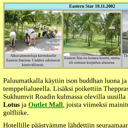
Eastern Star 19.11.2002
Alkuvalmisteluja kierrokselle
Th
Eastern Star on komea kenttä, mutta
Eastern Starissa. Caddiet odottavat
oli osittain korjailun alaisena.
kärsivällisesti.
Paluumatkalla käytiin ison buddhan luona ja
temppelialueella. Lisäksi poikettiin Theppra
Sukhumvit Roadin kulmassa olevilla uusilla
Lotus
ja
Outlet Mall
, joista viimeksi maini
golfliike.
Hotellille päästyämme lähdettiin seuraamaa