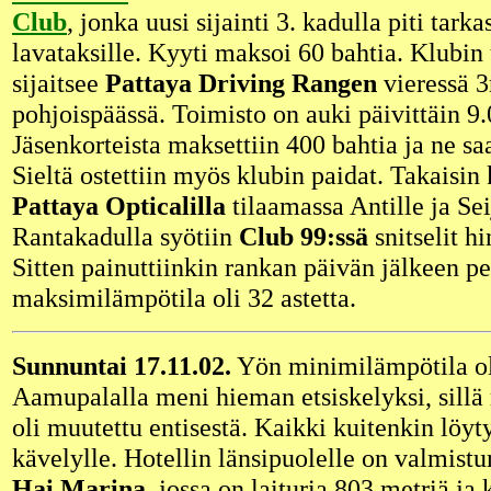
Club
, jonka uusi sijainti 3. kadulla piti tark
lavataksille. Kyyti maksoi 60 bahtia. Klubin
sijaitsee
Pattaya Driving Rangen
vieressä 
pohjoispäässä. Toimisto on auki päivittäin 9
Jäsenkorteista maksettiin 400 bahtia ja ne sa
Sieltä ostettiin myös klubin paidat. Takaisin 
Pattaya Opticalilla
tilaamassa Antille ja Sei
Rantakadulla syötiin
Club 99:ssä
snitselit h
Sitten painuttiinkin rankan päivän jälkeen p
maksimilämpötila oli 32 astetta.
Sunnuntai 17.11.02.
Yön minimilämpötila oli 
Aamupalalla meni hieman etsiskelyksi, sillä
oli muutettu entisestä. Kaikki kuitenkin löyty
kävelylle. Hotellin länsipuolelle on valmist
Hai Marina
, jossa on laituria 803 metriä ja