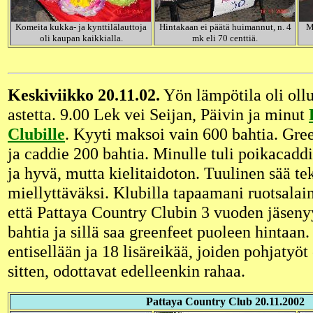
Komeita kukka- ja kynttilälauttoja
Hintakaan ei päätä huimannut, n. 4
M
oli kaupan kaikkialla.
mk eli 70 centtiä.
Keskiviikko 20.11.02.
Yön lämpötila oli oll
astetta. 9.00 Lek vei Seijan, Päivin ja minut
Clubille
. Kyyti maksoi vain 600 bahtia. Gree
ja caddie 200 bahtia. Minulle tuli poikacaddi
ja hyvä, mutta kielitaidoton. Tuulinen sää t
miellyttäväksi. Klubilla tapaamani ruotsalai
että Pattaya Country Clubin 3 vuoden jäsen
bahtia ja sillä saa greenfeet puoleen hintaan.
entisellään ja 18 lisäreikää, joiden pohjatyöt
sitten, odottavat edelleenkin rahaa.
Pattaya Country Club 20.11.2002