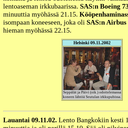
lentoaseman irkkubaarissa.
SAS:n Boeing 7
minuuttia myöhässä 21.15.
Kööpenhaminas
isompaan koneeseen, joka oli
SAS:n Airbus
hieman myöhässä 22.15.
Helsinki 09.11.2002
Seppälät ja Päivi (oik.) odottelemassa
koneen lähtöä Seutulan irkkupubissa.
Lauantai 09.11.02.
Lento Bangkokiin kesti 1
minuuttia ja oli perillä 15.10. Sää oli pilvi