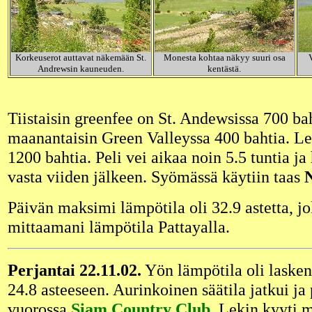
Korkeuserot auttavat näkemään St.
Monesta kohtaa näkyy suuri osa
Andrewsin kauneuden.
kentästä.
Tiistaisin greenfee on St. Andewsissa 700 bah
maanantaisin Green Valleyssa 400 bahtia. Lek
1200 bahtia. Peli vei aikaa noin 5.5 tuntia ja h
vasta viiden jälkeen. Syömässä käytiin taas
Päivän maksimi lämpötila oli 32.9 astetta, j
mittaamani lämpötila Pattayalla.
Perjantai 22.11.02.
Yön lämpötila oli laske
24.8 asteeseen. Aurinkoinen säätila jatkui ja 
vuorossa
Siam Country Club
. Lekin kyyti 