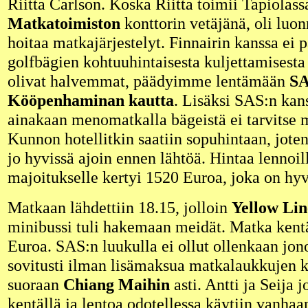
Riitta Carlson. Koska Riitta toimii Tapiolas
Matkatoimiston
konttorin vetäjänä, oli luonn
hoitaa matkajärjestelyt. Finnairin kanssa ei
golfbägien kohtuuhintaisesta kuljettamisesta
olivat halvemmat, päädyimme lentämään
SA
Kööpenhaminan kautta
. Lisäksi SAS:n kans
ainakaan menomatkalla bägeistä ei tarvitse 
Kunnon hotellitkin saatiin sopuhintaan, jote
jo hyvissä ajoin ennen lähtöä. Hintaa lennoil
majoitukselle kertyi 1520 Euroa, joka on hyv
Matkaan lähdettiin 18.15, jolloin
Yellow Li
minibussi tuli hakemaan meidät. Matka kent
Euroa. SAS:n luukulla ei ollut ollenkaan jono
sovitusti ilman lisämaksua matkalaukkujen
suoraan
Chiang Maihin
asti. Antti ja Seija j
kentällä ja lentoa odotellessa käytiin vanhaa