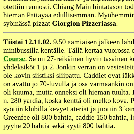
otettiin rennosti. Chiang Main hintatason tod
hieman Pattayaa edullisemman. Myöhemmin i
syömässä pizzat
Giorgion Pizzeriassa
.
Tiistai 12.11.02.
9.50 aamiaisen jälkeen lähde
minibussilla kentälle. Tällä kertaa vuorossa 
Course
. Se on 27-reikäinen hyvin tasainen ke
yhdeksiköt 1 ja 2. Jonkin verran on vesiesteit
ole kovin siistiksi sliipattu. Caddiet ovat iäkk
on avattu jo 70-luvulla ja osa varmaankin on
oli kuuma, mutta onneksi oli hieman tuulta. P
n. 280 yardia, koska kenttä oli melko kova. P
syötiin klubilla kevyet ateriat ja juotiin 3 ka
Greenfee oli 800 bahtia, caddie 150 bahtia, l
pyyhe 20 bahtia sekä kyyti 800 bahtia.