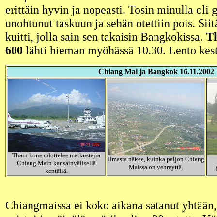
erittäin hyvin ja nopeasti. Tosin minulla oli 
unohtunut taskuun ja sehän otettiin pois. Siitä
kuitti, jolla sain sen takaisin Bangkokissa.
Th
600
lähti hieman myöhässä 10.30. Lento kest
Chiang Mai ja Bangkok 16.11.2002
Thain kone odottelee matkustajia
Ilmasta näkee, kuinka paljon Chiang
Chiang Main kansainvälisellä
Maissa on vehreyttä.
kentällä.
Chiangmaissa ei koko aikana satanut yhtään,