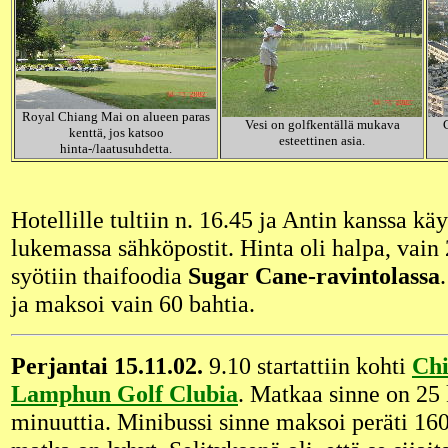
Royal Chiang Mai on alueen paras
Vesi on golfkentällä mukava
kenttä, jos katsoo
esteettinen asia.
hinta-/laatusuhdetta.
Hotellille tultiin n. 16.45 ja Antin kanssa käy
lukemassa sähköpostit. Hinta oli halpa, vain 2
syötiin thaifoodia
Sugar Cane-ravintolassa
ja maksoi vain 60 bahtia.
Perjantai 15.11.02.
9.10 startattiin kohti
Chi
Lamphun Golf Clubia
. Matkaa sinne on 25 
minuuttia. Minibussi sinne maksoi peräti 160