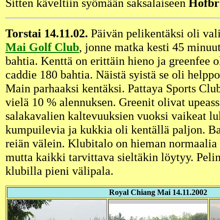
Sitten käveltiin syömään saksalaiseen
Hofbr
Torstai 14.11.02.
Päivän pelikentäksi oli val
Mai Golf Club
, jonne matka kesti 45 minuu
bahtia. Kenttä on erittäin hieno ja greenfee o
caddie 180 bahtia. Näistä syistä se oli helpp
Main parhaaksi kentäksi. Pattaya Sports Clubi
vielä 10 % alennuksen. Greenit olivat upeass
salakavalien kaltevuuksien vuoksi vaikeat lu
kumpuilevia ja kukkia oli kentällä paljon. B
reiän välein. Klubitalo on hieman normaali
mutta kaikki tarvittava sieltäkin löytyy. Peli
klubilla pieni välipala.
Royal Chiang Mai 14.11.2002