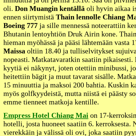
oli.
Don Muangin kentällä
oli hyvin aikaa i
ennen siirtymistä
Thain lennolle Chiang M
Boeing 777
ja sille mennessä noteerattiin ke
Bhutanin lentoyhtiön Druk Airin kone. Thain
hieman myöhässä ja pääsi lähtemään vasta 1
Maissa
oltiin 18.40 ja tulliselvitykset sujui
nopeasti. Matkatavaratkin saatiin pikaisesti. 
kyytiä ei näkynyt, joten otettiin minibussi, j
heitettiin bägit ja muut tavarat sisälle. Matka 
15 minuuttia ja maksoi 200 bahtia. Kuskin k
myös golfkyydeistä, mutta niistä ei päästy 
emme tienneet matkoja kentille.
Empress Hotel Chiang Mai
on 17-kerroksin
hotelli, josta huoneet saatiin 6. kerroksesta. N
vierekkäin ja välissä oli ovi, joka saatiin py