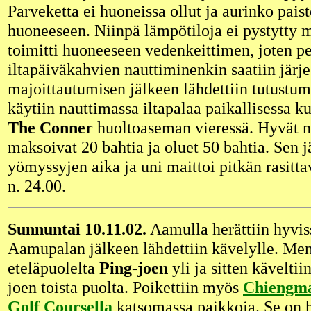
Parveketta ei huoneissa ollut ja aurinko paist
huoneeseen. Niinpä lämpötiloja ei pystytty 
toimitti huoneeseen vedenkeittimen, joten pe
iltapäiväkahvien nauttiminenkin saatiin järj
majoittautumisen jälkeen lähdettiin tutustu
käytiin nauttimassa iltapalaa paikallisessa k
The Conner
huoltoaseman vieressä. Hyvät 
maksoivat 20 bahtia ja oluet 50 bahtia. Sen j
yömyssyjen aika ja uni maittoi pitkän rasitt
n. 24.00.
Sunnuntai 10.11.02.
Aamulla herättiin hyviss
Aamupalan jälkeen lähdettiin kävelylle. Ment
eteläpuolelta
Ping-joen
yli ja sitten kävelti
joen toista puolta. Poikettiin myös
Chiengm
Golf Coursella
katsomassa paikkoja. Se on 