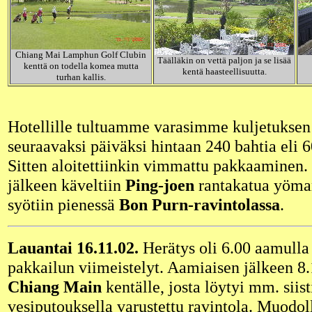
Chiang Mai Lamphun Golf Clubin
Täälläkin on vettä paljon ja se lisää
kenttä on todella komea mutta
kentä haasteellisuutta.
turhan kallis.
Hotellille tultuamme varasimme kuljetuksen 
seuraavaksi päiväksi hintaan 240 bahtia eli 6
Sitten aloitettiinkin vimmattu pakkaaminen
jälkeen käveltiin
Ping-joen
rantakatua yömar
syötiin pienessä
Bon Purn-ravintolassa
.
Lauantai 16.11.02.
Herätys oli 6.00 aamulla j
pakkailun viimeistelyt. Aamiaisen jälkeen 8.
Chiang Main
kentälle, josta löytyi mm. siisti
vesiputouksella varustettu ravintola. Muodol