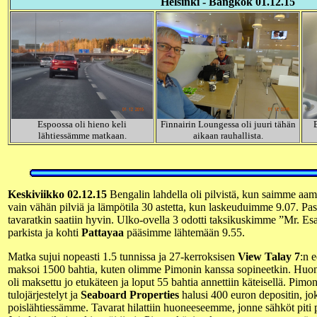
Helsinki - Bangkok 01.12.15
Espoossa oli hieno keli
Finnairin Loungessa oli juuri tähän
lähtiessämme matkaan.
aikaan rauhallista.
Keskiviikko 02.12.15
Bengalin lahdella oli pilvistä, kun saimme aam
vain vähän pilviä ja lämpötila 30 astetta, kun laskeuduimme 9.07. Pass
tavaratkin saatiin hyvin. Ulko-ovella 3 odotti taksikuskimme ”Mr. Es
parkista ja kohti
Pattayaa
pääsimme lähtemään 9.55.
Matka sujui nopeasti 1.5 tunnissa ja 27-kerroksisen
View Talay 7
:n 
maksoi 1500 bahtia, kuten olimme Pimonin kanssa sopineetkin. Huo
oli maksettu jo etukäteen ja loput 55 bahtia annettiin käteisellä. Pimo
tulojärjestelyt ja
Seaboard Properties
halusi 400 euron depositin, jo
poislähtiessämme. Tavarat hilattiin huoneeseemme, jonne sähköt piti pi