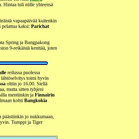
 Hintaa tuli niille yhteensä
äräistä vapaapäivää kuitenkin
li pelattua kaksi:
Parichat
mata Spring ja Bangpakong
ston 9-reikäistä kenttää, joten
lle
reilussa puolessa
 lähtöselvitys toimi hyvin
ssa
oltiin jo 16.00. Siellä
aa, mutta sitten tyhjeni
illa mentiinkin ja
Finnairin
ilmaan kohti
Bangkokia
ten päästiinkin jo nukkumaan,
hyvin. Tumppi ja Tiger