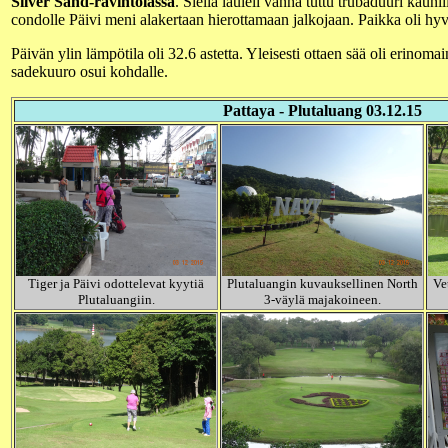
Silver Sand-ravintolassa
. Siellä lauleli vanha tuttu trubaduuri kauni
condolle Päivi meni alakertaan hierottamaan jalkojaan. Paikka oli hyvä
Päivän ylin lämpötila oli 32.6 astetta. Yleisesti ottaen sää oli erino
sadekuuro osui kohdalle.
Pattaya - Plutaluang 03.12.15
Tiger ja Päivi odottelevat kyytiä
Plutaluangin kuvauksellinen North
Ve
Plutaluangiin.
3-väylä majakoineen.