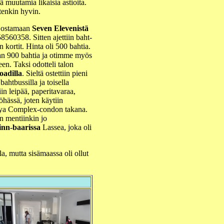
ä muutamia likaisia astioita.
tenkin hyvin.
e ostamaan
Seven Elevenistä
560358. Sitten ajettiin baht-
kortit. Hinta oli 500 bahtia.
n 900 bahtia ja otimme myös
en. Taksi odotteli talon
oadilla
. Sieltä ostettiin pieni
ahtbussilla ja toisella
iin leipää, paperitavaraa,
öhässä, joten käytiin
ya Complex-condon takana.
en mentiinkin jo
inn-baarissa
Lassea, joka oli
la, mutta sisämaassa oli ollut