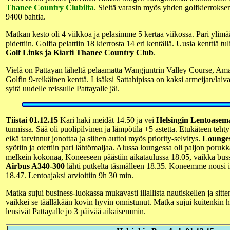
Thanee Country Clubilta
. Sieltä varasin myös yhden golfkierroksen.
9400 bahtia.
Matkan kesto oli 4 viikkoa ja pelasimme 5 kertaa viikossa. Pari ylimä
pidettiin. Golfia pelattiin 18 kierrosta 14 eri kentällä. Uusia kenttiä tu
Golf Links ja Kiarti Thanee Country Club
.
Vielä on Pattayan läheltä pelaamatta Wangjuntrin Valley Course, A
Golfin 9-reikäinen kenttä. Lisäksi Sattahipissa on kaksi armeijan/laiva
syitä uudelle reissulle Pattayalle jäi.
Tiistai 01.12.15
Kari haki meidät 14.50 ja vei
Helsingin Lentoasema
tunnissa. Sää oli puolipilvinen ja lämpötila +5 astetta. Etukäteen tehty
eikä tarvinnut jonottaa ja siihen auttoi myös priority-selvitys.
Lounge
syötiin ja otettiin pari lähtömaljaa. Alussa loungessa oli paljon porukk
melkein kokonaa, Koneeseen päästiin aikataulussa 18.05, vaikka buss
Airbus A340-300
lähti putkelta täsmälleen 18.35. Koneemme nousi 
18.47. Lentoajaksi arvioitiin 9h 30 min.
Matka sujui business-luokassa mukavasti illallista nautiskellen ja sit
vaikkei se täälläkään kovin hyvin onnistunut. Matka sujui kuitenkin 
lensivät Pattayalle jo 3 päivää aikaisemmin.