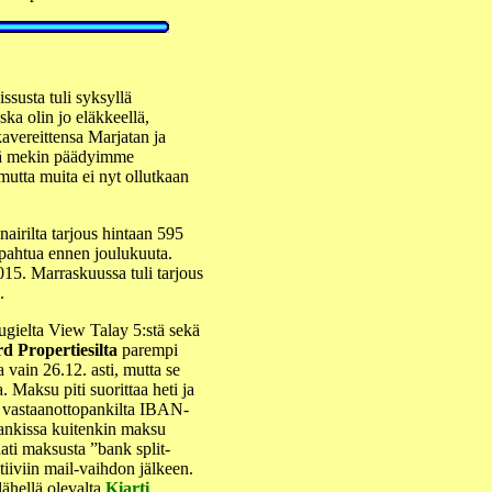
issusta tuli syksyllä
ska olin jo eläkkeellä,
avereittensa Marjatan ja
npä mekin päädyimme
utta muita ei nyt ollutkaan
nairilta tarjous hintaan 595
tapahtua ennen joulukuuta.
015. Marraskuussa tuli tarjous
.
gielta View Talay 5:stä sekä
d Propertiesilta
parempi
 vain 26.12. asti, mutta se
 Maksu piti suorittaa heti ja
 vastaanottopankilta IBAN-
ankissa kuitenkin maksu
ati maksusta ”bank split-
tiiviin mail-vaihdon jälkeen.
lähellä olevalta
Kiarti