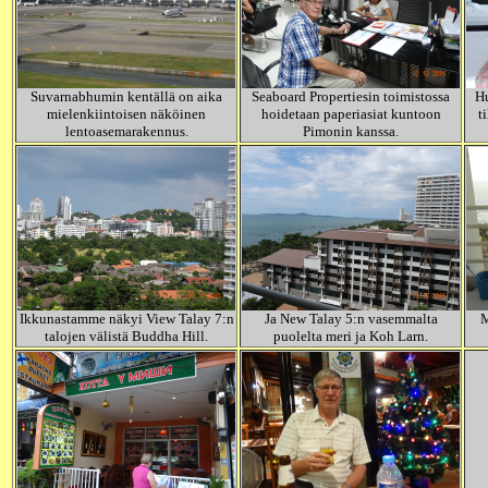
Suvarnabhumin kentällä on aika
Seaboard Propertiesin toimistossa
Hu
mielenkiintoisen näköinen
hoidetaan paperiasiat kuntoon
t
lentoasemarakennus.
Pimonin kanssa.
Ikkunastamme näkyi View Talay 7:n
Ja New Talay 5:n vasemmalta
M
talojen välistä Buddha Hill.
puolelta meri ja Koh Larn.