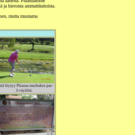
illa äänellä. Palattuamme
 ja hieronta ammattitaitoista.
mainen, mutta muutama
ttä löytyy Pluassa muiltakin par-
3-väyliltä.