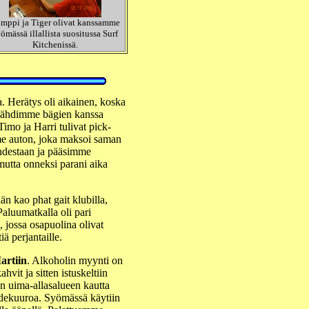
mppi ja Tiger olivat kanssamme
ömässä illallista suositussa Surf
Kitchenissä.
a. Herätys oli aikainen, koska
 lähdimme bägien kanssa
Timo ja Harri tulivat pick-
mme auton, joka maksoi saman
hdestaan ja pääsimme
 mutta onneksi parani aika
n kao phat gait klubilla,
aluumatkalla oli pari
, jossa osapuolina olivat
iä perjantaille.
artiin
. Alkoholin myynti on
vit ja sitten istuskeltiin
on uima-allasalueen kautta
adekuuroa. Syömässä käytiin