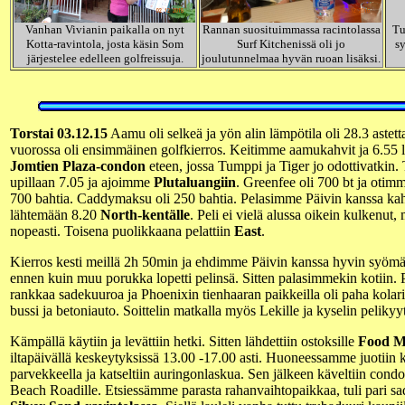
Vanhan Vivianin paikalla on nyt
Rannan suosituimmassa racintolassa
Tu
Kotta-ravintola, josta käsin Som
Surf Kitchenissä oli jo
sy
järjestelee edelleen golfreissuja.
joulutunnelmaa hyvän ruoan lisäksi.
Torstai 03.12.15
Aamu oli selkeä ja yön alin lämpötila oli 28.3 astett
vuorossa oli ensimmäinen golfkierros. Keitimme aamukahvit ja 6.55
Jomtien Plaza-condon
eteen, jossa Tumppi ja Tiger jo odottivatkin. 
upillaan 7.05 ja ajoimme
Plutaluangiin
. Greenfee oli 700 bt ja oti
700 bahtia. Caddymaksu oli 250 bahtia. Pelasimme Päivin kanssa ka
lähtemään 8.20
North-kentälle
. Peli ei vielä alussa oikein kulkenut,
nopeasti. Toisena puolikkaana pelattiin
East
.
Kierros kesti meillä 2h 50min ja ehdimme Päivin kanssa hyvin syömää
ennen kuin muu porukka lopetti pelinsä. Sitten palasimmekin kotiin. P
rankkaa sadekuuroa ja Phoenixin tienhaaran paikkeilla oli paha kolari
bussi ja betoniauto. Soittelin matkalla myös Lekille ja kyselin pelikyyt
Kämpällä käytiin ja levättiin hetki. Sitten lähdettiin ostoksille
Food M
iltapäivällä keskeytyksissä 13.00 -17.00 asti. Huoneessamme juotiin kah
parvekkeella ja katseltiin auringonlaskua. Sen jälkeen käveltiin cond
Beach Roadille. Etsiessämme parasta rahanvaihtopaikkaa, tuli pari s