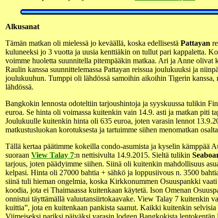
Alkusanat
Tämän matkan oli mielessä jo keväällä, koska edellisestä
Pattayan
re
kuluneeksi jo 3 vuotta ja uusia kenttiäkin on tullut pari kappaletta. Ko
voimme huoletta suunnitella pitempääkin matkaa. Ari ja Anne olivat k
Raulin kanssa suunnittelemassa Pattayan reissua joulukuuksi ja nii
joulukuuhun. Tumppi oli lähdössä samoihin aikoihin Tigerin kanssa, m
lähdössä.
Bangkokin lennosta odoteltiin tarjoushintoja ja syyskuussa tulikin Fin
euroa. Se hinta oli voimassa kuitenkin vain 14.9. asti ja matkan piti 
Joulukuulle kuitenkin hinta oli 635 euroa, joten varasin lennot 13.9.2
matkustusluokan korotuksesta ja tartuimme siihen menomatkan osalta
Tällä kertaa päätimme kokeilla condo-asumista ja kyselin kämppää Au
suoraan
View Talay 7
:n nettisivulta 14.9.2015. Sieltä tulikin
Seaboar
tarjous, joten päädyimme siihen. Siinä oli kuitenkin mahdollisuus asua
kelpasi. Hinta oli 27000 bahtia + sähkö ja loppusiivous n. 3500 bahtia.
siinä tuli hieman ongelmia, koska Kirkkonummen Osuuspankki vaati
koodia, jota ei Thaimaassa kuitenkaan käytetä. Ison Omenan Osuusp
onnistui täyttämällä valuutansiirtokaavake. View Talay 7 kuitenkin va
kuittia”, jota en kuitenkaan pankista saanut. Kaikki kuitenkin selvisia 
Viimeiseksi pariksi päiväksi varasin lodgen Bangkokista lentokentän 