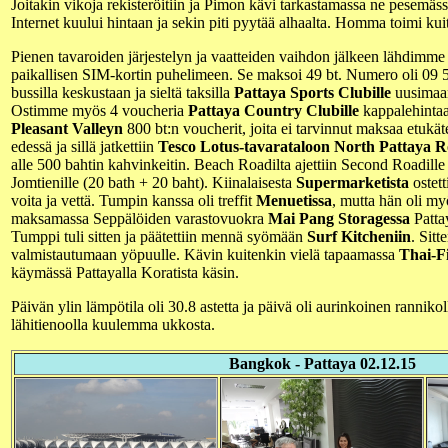
Joitakin vikoja rekisteröitiin ja Pimon kävi tarkastamassa ne pesemäss
Internet kuului hintaan ja sekin piti pyytää alhaalta. Homma toimi kui
Pienen tavaroiden järjestelyn ja vaatteiden vaihdon jälkeen lähdimm
paikallisen SIM-kortin puhelimeen. Se maksoi 49 bt. Numero oli 09 58
bussilla keskustaan ja sieltä taksilla
Pattaya Sports Clubille
uusimaan 
Ostimme myös 4 voucheria
Pattaya Country Clubille
kappalehintaa
Pleasant Valleyn
800 bt:n voucherit, joita ei tarvinnut maksaa etukäte
edessä ja sillä jatkettiin
Tesco Lotus-tavarataloon North Pattaya R
alle 500 bahtin kahvinkeitin. Beach Roadilta ajettiin Second Roadille b
Jomtienille (20 bath + 20 baht). Kiinalaisesta
Supermarketista
ostett
voita ja vettä. Tumpin kanssa oli treffit
Menuetissa
, mutta hän oli my
maksamassa Seppälöiden varastovuokra
Mai Pang Storagessa
Patta
Tumppi tuli sitten ja päätettiin mennä syömään
Surf Kitcheniin
. Sitt
valmistautumaan yöpuulle. Kävin kuitenkin vielä tapaamassa
Thai-F
käymässä Pattayalla Koratista käsin.
Päivän ylin lämpötila oli 30.8 astetta ja päivä oli aurinkoinen rannikol
lähitienoolla kuulemma ukkosta.
Bangkok - Pattaya 02.12.15