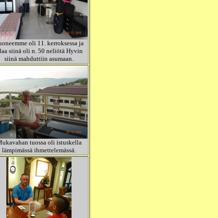
oneemme oli 11. kerroksessa ja
ilaa siinä oli n. 50 neliötä Hyvin
siinä mahduttiin asumaan.
ukavahan tuossa oli istuskella
lämpimässä ihmettelemässä.