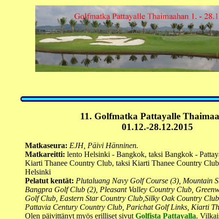
11. Golfmatka
Pattayalle
Thaimaa
01.12.-28.12.2015
Matkaseura:
EJH, Päivi Hänninen.
Matkareitti:
lento Helsinki - Bangkok, taksi Bangkok - Pattaya
Kiarti Thanee Country Club, taksi Kiarti Thanee Country Clu
Helsinki
Pelatut kentät:
Plutaluang Navy Golf Course (3), Mountain S
Bangpra Golf Club (2), Pleasant Valley Country Club, Green
Golf Club, Eastern Star Country Club,Silky Oak Country Clu
Pattavia Century Country Club, Parichat Golf Links, Kiarti 
Olen päivittänyt myös erilliset sivut
Golfista Pattayalla
. Vilka