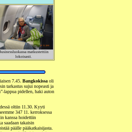
Businessluokassa matkustettiin
lokoisasti.
iaisen 7.45.
Bangkokissa
oli
in tarkastus sujui nopeasti ja
a”-lappua pidellen, haki auton
edessä oltiin 11.30. Kyyti
neemme 347 11. kerroksessa
nin kanssa hoidettiin
ka saadaan takaisin
stää päälle pääkatkaisijasta.