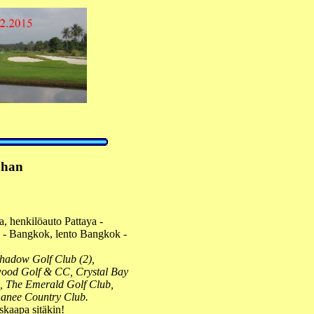
han
, henkilöauto Pattaya -
b - Bangkok, lento Bangkok -
hadow Golf Club (2),
wood Golf & CC, Crystal Bay
b, The Emerald Golf Club,
Thanee Country Club.
iskaapa sitäkin!